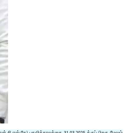
சி.எஸ்.கே) பதவிக்காலத்தை 31.03.2025 க்குப் பிறகு மேலும்