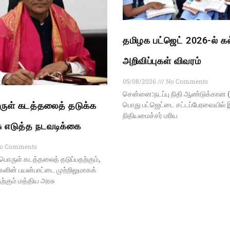
தமிழக பட்ஜெட் 2026-ல் கல்
அறிவிப்புகள் விவரம்
05/08/2026
No Comments
சென்னை:நடப்பு நிதி ஆண்​டுக்​கான 
ுள் கடத்தலைத் தடுக்க
பொது பட்​ஜெட்​டை சட்டப்​பேரவையில்
நிதியமைச்​சர் மரிய
ு எடுத்த நடவடிக்கை
o Comments
பொருள் கடத்தலைத் தடுப்பதற்கும்,
ின் பயன்பாட்டை முற்றிலுமாகக்
தற்கும் மத்திய அரசு