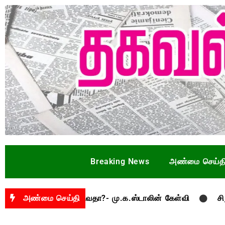
Breaking News
அண்மை செய்த
சாமல் புகழ்சி பாடுவதா?- மு.க.ஸ்டாலின் கேள்வி
அண்மை செய்தி
சிறுபால்