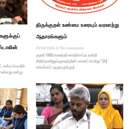
திருக்குறள் உண்மை உரையும் வரலாற்று
ளுக்குப்
ஆதாரங்களும்
ஸ்டாலின்
05/08/2026
No Comments
குறள் 102:காலத்தி னாற்செய்த நன்றி
சிறிதெனினும்ஞாலத்தின் மாணப் பெரிது” [1]
 என்ற பெயரில்
விளக்கம்: ஒருவருக்குத்
 உள்ளது என்று