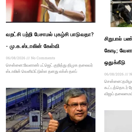
வறட்சி பற்றி பேசாமல் புகழ்சி பாடுவதா?
சிறுபால் 
- மு.க.ஸ்டாலின் கேள்வி
கோடி; வேளாண
06/08/2026
No Comments
ஒதுக்கீடு
சென்னை:வேளாண் பட்ஜெட் குறித்து திமுக தலைவர்
ஸ்டாலின் வெளியிட்டுள்ள தனது எக்ஸ் தளப்
06/08/2026
N
சென்னை:தமிழக 
கூட்டத்தொடர் ந
விஜய் தலைமைய