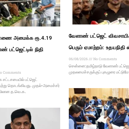
வேளாண் பட்ஜெட் விவசாயிக
பண்ணை அமைக்க ரூ.4.19
பெரும் ஏமாற்றம்: உதயநிதி 
் பட்ஜெட்டில் நிதி
06/08/2026
No Comments
சென்னை:தமிழ்நாடு வேளாண் பட்ஜெட்
முதலமைச்சருக்குப் புகழுரை மட்டுமே
o Comments
சட்டசபையில் பட்ஜெட்
ேற்று தொடங்கியது. முதல்-அமைச்சர்
ிலான த.வெ.க.