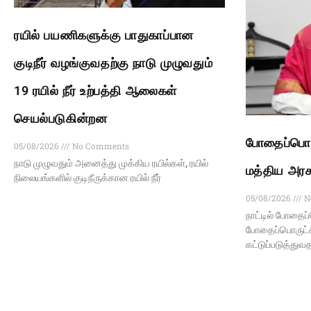
ரயில் பயணிகளுக்கு பாதுகாப்பான
குடிநீர் வழங்குவதற்கு நாடு முழுவதும்
19 ரயில் நீர் உற்பத்தி ஆலைகள்
செயல்படுகின்றன
போதைப்பொர
05/08/2026
No Comments
நாடு முழுவதும் அனைத்து முக்கிய ரயில்கள், ரயில்
மத்திய அரச
நிலையங்களில் குடிநீருக்கான ரயில் நீர்
05/08/2026
N
நாட்டில் போதைப்
போதைப்பொருட்கள
கட்டுப்படுத்துவ