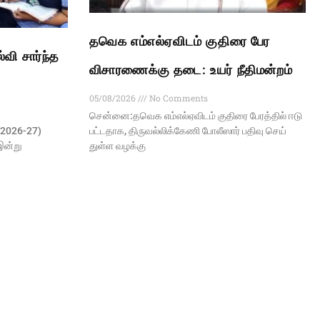
தவெக எம்எல்ஏவிடம் குதிரை பேர
வி சார்ந்த
விசாரணைக்கு தடை: உயர் நீதிமன்றம்
05/08/2026
No Comments
சென்னை:தவெக எம்​எல்​ஏ​விடம் குதிரை பேரத்​தில் ஈடு​
பட்​ட​தாக, திரு​வல்​லிக்​கேணி போலீ​ஸார் பதிவு செய்​
(2026-27)
துள்ள வழக்கு
 இன்று