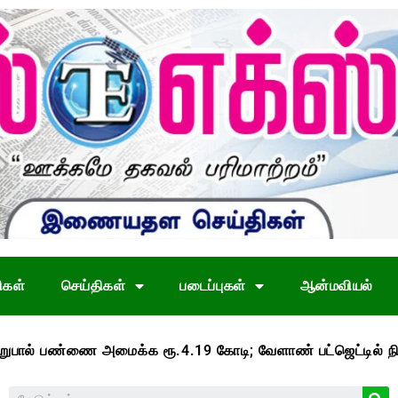
ிகள்
செய்திகள்
படைப்புகள்
ஆன்மவியல்
 பண்ணை அமைக்க ரூ.4.19 கோடி; வேளாண் பட்ஜெட்டில் நிதி ஒதுக்