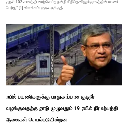
குறள் 102:காலத்தி னாற்செய்த நன்றி சிறிதெனினும்ஞாலத்தின் மாணப்
பெரிது” [1] விளக்கம்: ஒருவருக்குத்
ரயில் பயணிகளுக்கு பாதுகாப்பான குடிநீர்
வழங்குவதற்கு நாடு முழுவதும் 19 ரயில் நீர் உற்பத்தி
ஆலைகள் செயல்படுகின்றன