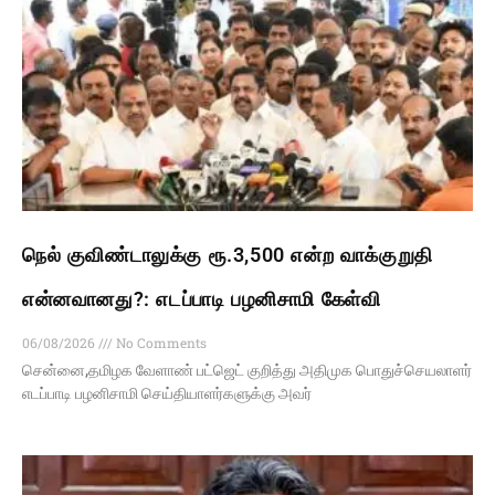
நெல் குவிண்டாலுக்கு ரூ.3,500 என்ற வாக்குறுதி
என்னவானது?: எடப்பாடி பழனிசாமி கேள்வி
06/08/2026
No Comments
சென்னை,தமிழக வேளாண் பட்ஜெட் குறித்து அதிமுக பொதுச்செயலாளர்
எடப்பாடி பழனிசாமி செய்தியாளர்களுக்கு அவர்