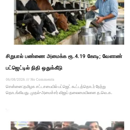
சிறுபால் பண்ணை அமைக்க ரூ.4.19 கோடி; வேளாண்
பட்ஜெட்டில் நிதி ஒதுக்கீடு
06/08/2026
No Comments
சென்னை:தமிழக சட்டசபையில் பட்ஜெட் கூட்டத்தொடர் நேற்று
தொடங்கியது. முதல்-அமைச்சர் விஜய் தலைமையிலான த.வெ.க.