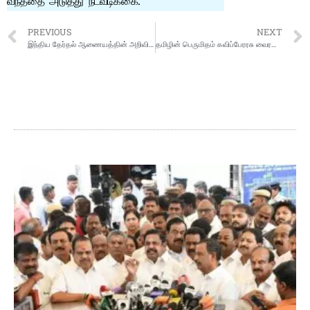
வந்ததை அடுத்து நடவடிக்கை.
PREVIOUS
NEXT
இந்திய தேர்தல் ஆணையத்தின் அறிவிப்பின்படி, தமிழ்நாடு சட்டமன்றப் பொதுதேர்தல் – 2026 னையொட்டி தேர்தல் நடத்தை நெறிமுறைகள் உடனடியாகஅமுலுக்கு வரப்பெற்றுள்ளதை முன்னிட்டு, சென்னை மாவட்டத்தில் உள்ள 16சட்டமன்றத் தொகுதிகளுக்கான பறக்கும் படை, நிலையான கண்காணிப்பு குழுவீடியோ, கண்காணிப்பு குழு ஆகியவற்றிற்கான 128 வாகனங்கள் பெருநகரசென்னை மாநகராட்சி ரிப்பன் கட்டட வளாகத்திலிருந்து புறப்பட்டு தனது பணியைத் தொடங்கியது.
தமிழின் பெருமிதம் கவிப்பேரரசு வைரமுத்து