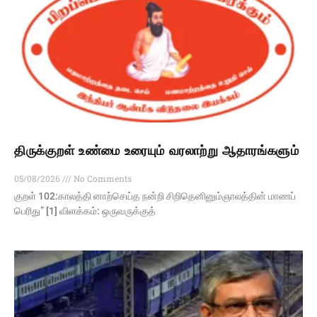
திருக்குறள் உண்மை உரையும் வரலாற்று ஆதாரங்களும்
05/08/2026
No Comments
குறள் 102:காலத்தி னாற்செய்த நன்றி சிறிதெனினும்ஞாலத்தின் மாணப்
பெரிது” [1] விளக்கம்: ஒருவருக்குத்