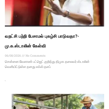
வறட்சி பற்றி பேசாமல் புகழ்சி பாடுவதா?-
மு.க.ஸ்டாலின் கேள்வி
06/08/2026
No Comments
சென்னை:வேளாண் பட்ஜெட் குறித்து திமுக தலைவர் ஸ்டாலின்
வெளியிட்டுள்ள தனது எக்ஸ் தளப்