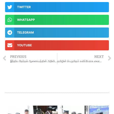
TWITTER
WHATSAPP
TELEGRAM
YOUTUBE
PREVIOUS
NEXT
இந்திய தேர்தல் ஆணையத்தின் அறிவிப்பின்படி, தமிழ்நாடு சட்டமன்றப் பொதுதேர்தல் – 2026 னையொட்டி தேர்தல் நடத்தை நெறிமுறைகள் உடனடியாகஅமுலுக்கு வரப்பெற்றுள்ளதை முன்னிட்டு, சென்னை மாவட்டத்தில் உள்ள 16சட்டமன்றத் தொகுதிகளுக்கான பறக்கும் படை, நிலையான கண்காணிப்பு குழுவீடியோ, கண்காணிப்பு குழு ஆகியவற்றிற்கான 128 வாகனங்கள் பெருநகரசென்னை மாநகராட்சி ரிப்பன் கட்டட வளாகத்திலிருந்து புறப்பட்டு தனது பணியைத் தொடங்கியது.
தமிழின் பெருமிதம் கவிப்பேரரசு வைரமுத்து