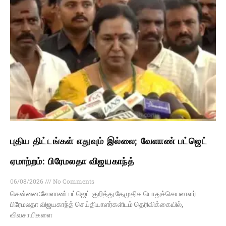
புதிய திட்டங்கள் எதுவும் இல்லை; வேளாண் பட்ஜெட்
ஏமாற்றம்: பிரேமலதா விஜயகாந்த்
06/08/2026
No Comments
சென்னை:வேளாண் பட்ஜெட் குறித்து தேமுதிக பொதுச்செயலாளர்
பிரேமலதா விஜயகாந்த் செய்தியாளர்களிடம் தெரிவிக்கையில்,
விவசாயிகளை