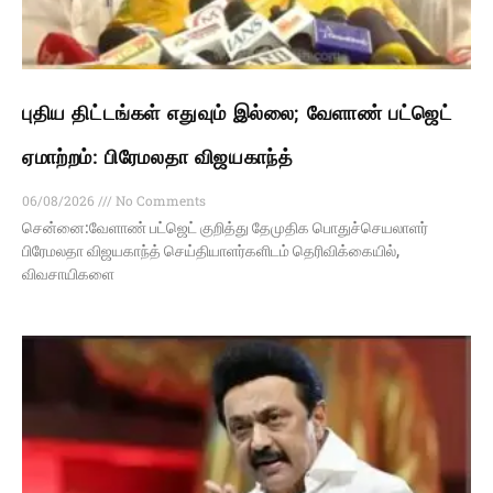
புதிய திட்டங்கள் எதுவும் இல்லை; வேளாண் பட்ஜெட்
ஏமாற்றம்: பிரேமலதா விஜயகாந்த்
06/08/2026
No Comments
சென்னை:வேளாண் பட்ஜெட் குறித்து தேமுதிக பொதுச்செயலாளர்
பிரேமலதா விஜயகாந்த் செய்தியாளர்களிடம் தெரிவிக்கையில்,
விவசாயிகளை