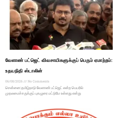
வேளாண் பட்ஜெட் விவசாயிகளுக்குப் பெரும் ஏமாற்றம்:
உதயநிதி ஸ்டாலின்
06/08/2026
No Comments
சென்னை:தமிழ்நாடு வேளாண் பட்ஜெட் என்ற பெயரில்
முதலமைச்சருக்குப் புகழுரை மட்டுமே உள்ளது என்று