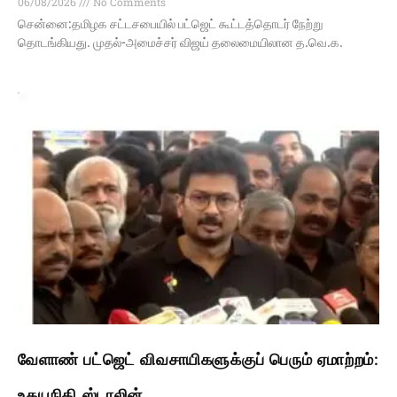
06/08/2026
No Comments
சென்னை:தமிழக சட்டசபையில் பட்ஜெட் கூட்டத்தொடர் நேற்று
தொடங்கியது. முதல்-அமைச்சர் விஜய் தலைமையிலான த.வெ.க.
வேளாண் பட்ஜெட் விவசாயிகளுக்குப் பெரும் ஏமாற்றம்:
உதயநிதி ஸ்டாலின்