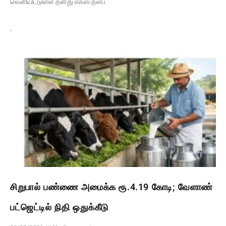
வெளியிட்டுள்ள தனது எக்ஸ் தளப்
சிறுபால் பண்ணை அமைக்க ரூ.4.19 கோடி; வேளாண்
பட்ஜெட்டில் நிதி ஒதுக்கீடு