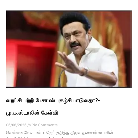
வறட்சி பற்றி பேசாமல் புகழ்சி பாடுவதா?-
மு.க.ஸ்டாலின் கேள்வி
06/08/2026
No Comments
சென்னை:வேளாண் பட்ஜெட் குறித்து திமுக தலைவர் ஸ்டாலின்