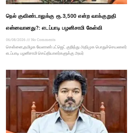
நெல் குவிண்டாலுக்கு ரூ.3,500 என்ற வாக்குறுதி
என்னவானது?: எடப்பாடி பழனிசாமி கேள்வி
06/08/2026
No Comments
சென்னை,தமிழக வேளாண் பட்ஜெட் குறித்து அதிமுக பொதுச்செயலாளர்
எடப்பாடி பழனிசாமி செய்தியாளர்களுக்கு அவர்