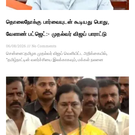
தொலைநோக்கு பார்வையுடன் கூடியது பொது,
வேளாண் பட்ஜெட்:- முதல்வர் விஜய் பாராட்டு
06/08/2026
No Comments
சென்னை:தமிழக முதல்வர் விஜய் வெளியிட்ட அறிக்கையில்,
“தமிழ்நாட்டின் வளர்ச்சியை இலக்காகவும், மக்கள் நலனை