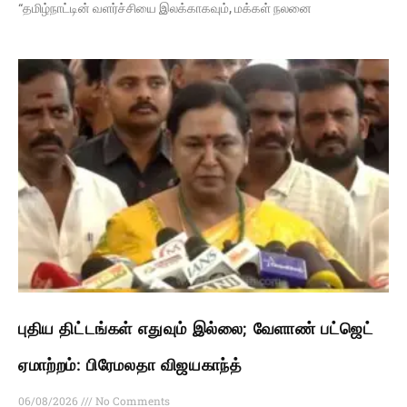
“தமிழ்நாட்டின் வளர்ச்சியை இலக்காகவும், மக்கள் நலனை
புதிய திட்டங்கள் எதுவும் இல்லை; வேளாண் பட்ஜெட்
ஏமாற்றம்: பிரேமலதா விஜயகாந்த்
06/08/2026
No Comments