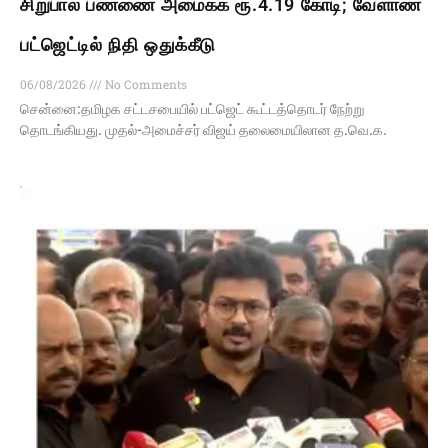
சிறுபால் பண்ணை அமைக்க ரூ.4.19 கோடி; வேளாண்
பட்ஜெட்டில் நிதி ஒதுக்கீடு
06/08/2026
No Comments
சென்னை:தமிழக சட்டசபையில் பட்ஜெட் கூட்டத்தொடர் நேற்று
தொடங்கியது. முதல்-அமைச்சர் விஜய் தலைமையிலான த.வெ.க.