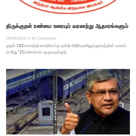
திருக்குறள் உண்மை உரையும் வரலாற்று ஆதாரங்களும்
05/08/2026
No Comments
குறள் 102:காலத்தி னாற்செய்த நன்றி சிறிதெனினும்ஞாலத்தின் மாணப்
பெரிது” [1] விளக்கம்: ஒருவருக்குத்