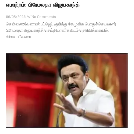
ஏமாற்றம்: பிரேமலதா விஜயகாந்த்
06/08/2026
No Comments
சென்னை:வேளாண் பட்ஜெட் குறித்து தேமுதிக பொதுச்செயலாளர்
பிரேமலதா விஜயகாந்த் செய்தியாளர்களிடம் தெரிவிக்கையில்,
விவசாயிகளை