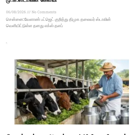
06/08/2026
No Comments
சென்னை:வேளாண் பட்ஜெட் குறித்து திமுக தலைவர் ஸ்டாலின்
வெளியிட்டுள்ள தனது எக்ஸ் தளப்