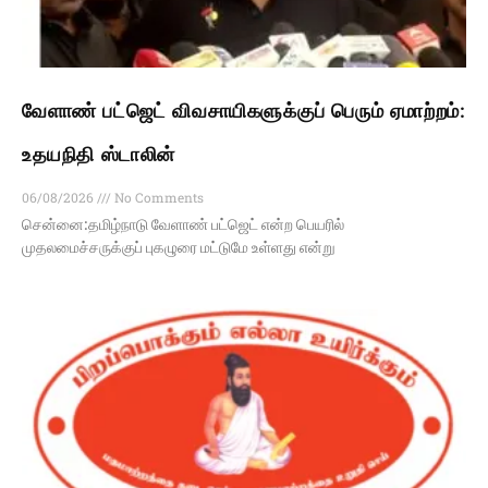
வேளாண் பட்ஜெட் விவசாயிகளுக்குப் பெரும் ஏமாற்றம்:
உதயநிதி ஸ்டாலின்
06/08/2026
No Comments
சென்னை:தமிழ்நாடு வேளாண் பட்ஜெட் என்ற பெயரில்
முதலமைச்சருக்குப் புகழுரை மட்டுமே உள்ளது என்று