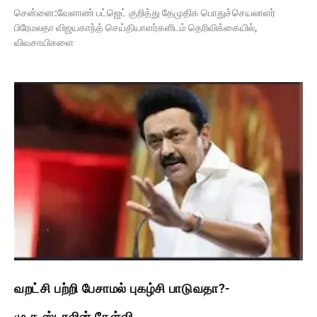
சென்னை:வேளாண் பட்ஜெட் குறித்து தேமுதிக பொதுச்செயலாளர்
பிரேமலதா விஜயகாந்த் செய்தியாளர்களிடம் தெரிவிக்கையில்,
விவசாயிகளை
வறட்சி பற்றி பேசாமல் புகழ்சி பாடுவதா?-
மு.க.ஸ்டாலின் கேள்வி