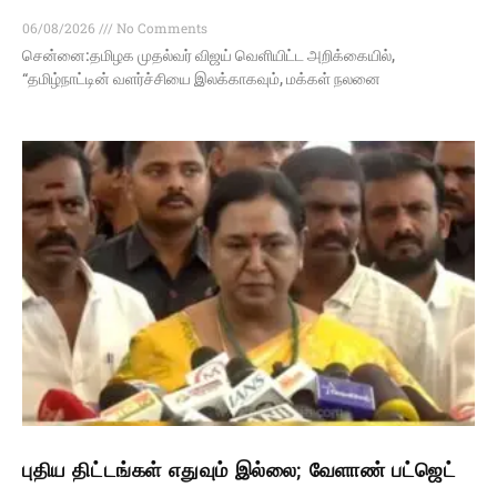
06/08/2026
No Comments
சென்னை:தமிழக முதல்வர் விஜய் வெளியிட்ட அறிக்கையில்,
“தமிழ்நாட்டின் வளர்ச்சியை இலக்காகவும், மக்கள் நலனை
புதிய திட்டங்கள் எதுவும் இல்லை; வேளாண் பட்ஜெட்