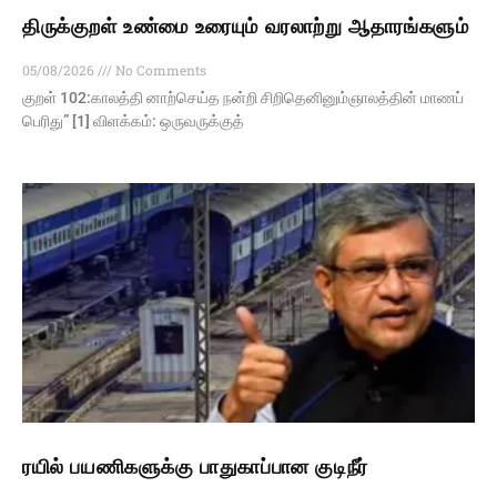
திருக்குறள் உண்மை உரையும் வரலாற்று ஆதாரங்களும்
05/08/2026
No Comments
குறள் 102:காலத்தி னாற்செய்த நன்றி சிறிதெனினும்ஞாலத்தின் மாணப்
பெரிது” [1] விளக்கம்: ஒருவருக்குத்
ரயில் பயணிகளுக்கு பாதுகாப்பான குடிநீர்