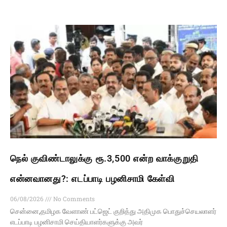
நெல் குவிண்டாலுக்கு ரூ.3,500 என்ற வாக்குறுதி
என்னவானது?: எடப்பாடி பழனிசாமி கேள்வி
06/08/2026
No Comments
சென்னை,தமிழக வேளாண் பட்ஜெட் குறித்து அதிமுக பொதுச்செயலாளர்
எடப்பாடி பழனிசாமி செய்தியாளர்களுக்கு அவர்