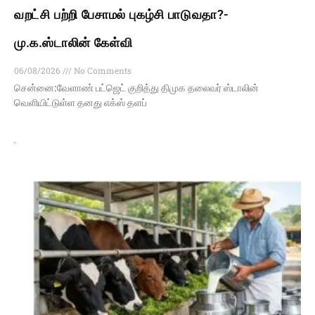
வறட்சி பற்றி பேசாமல் புகழ்சி பாடுவதா?-
மு.க.ஸ்டாலின் கேள்வி
06/08/2026
No Comments
சென்னை:வேளாண் பட்ஜெட் குறித்து திமுக தலைவர் ஸ்டாலின்
வெளியிட்டுள்ள தனது எக்ஸ் தளப்