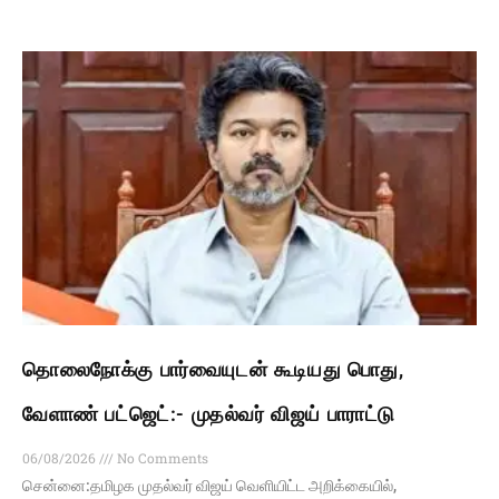
தொலைநோக்கு பார்வையுடன் கூடியது பொது,
வேளாண் பட்ஜெட்:- முதல்வர் விஜய் பாராட்டு
06/08/2026
No Comments
சென்னை:தமிழக முதல்வர் விஜய் வெளியிட்ட அறிக்கையில்,