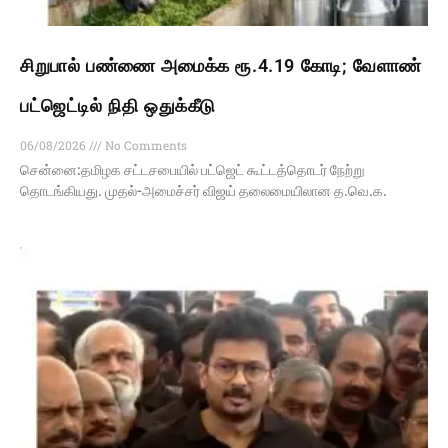
சிறுபால் பண்ணை அமைக்க ரூ.4.19 கோடி; வேளாண்
பட்ஜெட்டில் நிதி ஒதுக்கீடு
06/08/2026
No Comments
சென்னை:தமிழக சட்டசபையில் பட்ஜெட் கூட்டத்தொடர் நேற்று
தொடங்கியது. முதல்-அமைச்சர் விஜய் தலைமையிலான த.வெ.க.