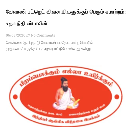
வேளாண் பட்ஜெட் விவசாயிகளுக்குப் பெரும் ஏமாற்றம்:
உதயநிதி ஸ்டாலின்
06/08/2026
No Comments
சென்னை:தமிழ்நாடு வேளாண் பட்ஜெட் என்ற பெயரில்
முதலமைச்சருக்குப் புகழுரை மட்டுமே உள்ளது என்று