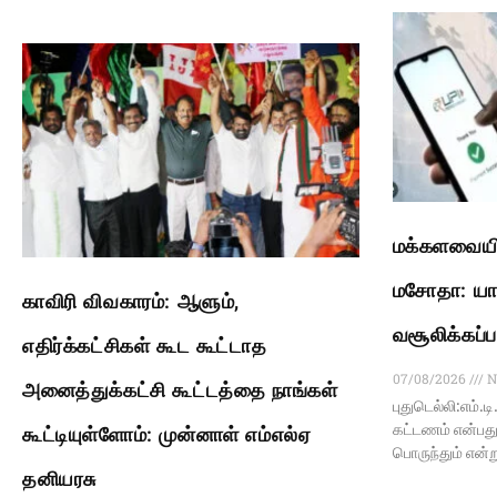
மக்களவையில
மசோதா: யார
காவிரி விவகாரம்: ஆளும்,
வசூலிக்கப்ப
எதிர்க்கட்சிகள் கூட கூட்டாத
07/08/2026
N
அனைத்துக்கட்சி கூட்டத்தை நாங்கள்
புதுடெல்லி:எம்.ட
கட்டணம் என்பது
கூட்டியுள்ளோம்: முன்னாள் எம்எல்ஏ
பொருந்தும் என்று
தனியரசு