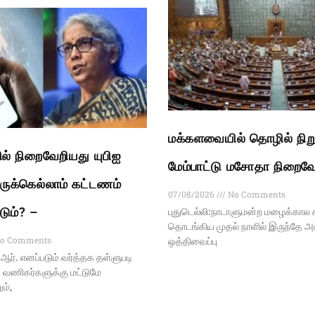
மக்களவையில் தொழில் நிற
் நிறைவேறியது யுபிஐ
மேம்பாட்டு மசோதா நிறைவே
ுக்கெல்லாம் கட்டணம்
07/08/2026
No Comments
டும்? –
புதுடெல்லி:நாடாளுமன்ற மழைக்கால 
தொடங்கிய முதல் நாளில் இருந்தே அ
o Comments
ஒத்திவைப்பு
ி.ஆர். எனப்படும் வர்த்தக தள்ளுபடி
 வணிகர்களுக்கு மட்டுமே
ம்,