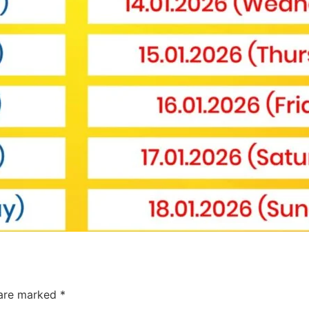
 are marked
*