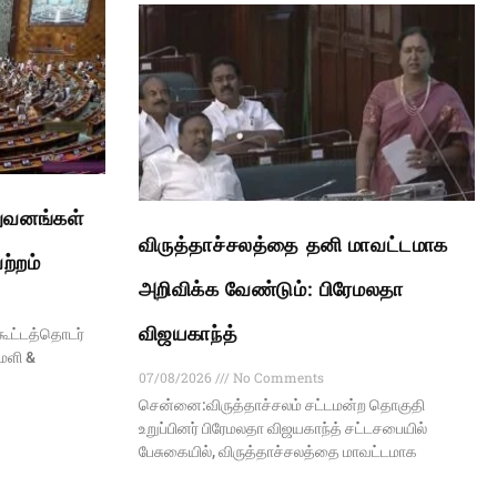
ுவனங்கள்
விருத்தாச்சலத்தை தனி மாவட்டமாக
ற்றம்
அறிவிக்க வேண்டும்: பிரேமலதா
விஜயகாந்த்
கூட்டத்தொடர்
மளி &
07/08/2026
No Comments
சென்னை:விருத்தாச்சலம் சட்டமன்ற தொகுதி
உறுப்பினர் பிரேமலதா விஜயகாந்த் சட்டசபையில்
பேசுகையில், விருத்தாச்சலத்தை மாவட்டமாக