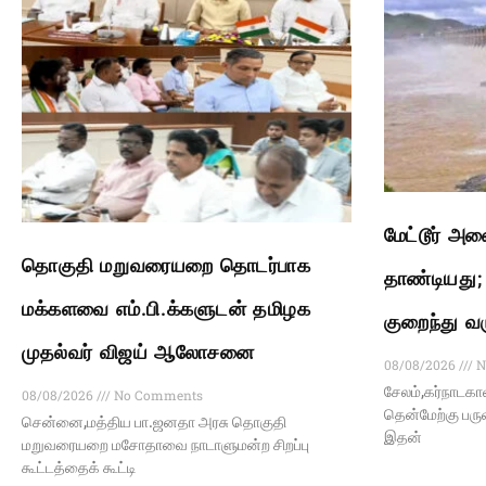
மேட்டூர் அண
தொகுதி மறுவரையறை தொடர்பாக
தாண்டியது; ப
மக்களவை எம்.பி.க்களுடன் தமிழக
குறைந்து வ
முதல்வர் விஜய் ஆலோசனை
08/08/2026
N
சேலம்,கர்நாடகா
08/08/2026
No Comments
தென்மேற்கு பரு
சென்னை,மத்திய பா.ஜனதா அரசு தொகுதி
இதன்
மறுவரையறை மசோதாவை நாடாளுமன்ற சிறப்பு
கூட்டத்தைக் கூட்டி