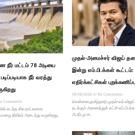
முதல்-அமைச்சர் விஜய் த
ை நீர் மட்டம் 78 அடியை
இன்று எம்.பி.க்கள் கூட்டம்:
டிப்படியாக நீர் வரத்து
எதிர்க்கட்சிகள் புறக்கணிப்ப
ருகிறது
08/08/2026
No Comments
o Comments
சென்னை,தமிழ்நாடு முதல்-வர் விஜ
நடக்கும் அனைத்துக் கட்சி எம்.பி.க்
வில் கடந்த சில நாட்களாக
அ.தி.மு.க.
வமழை தீவிரம் அடைந்து வருகிறது.