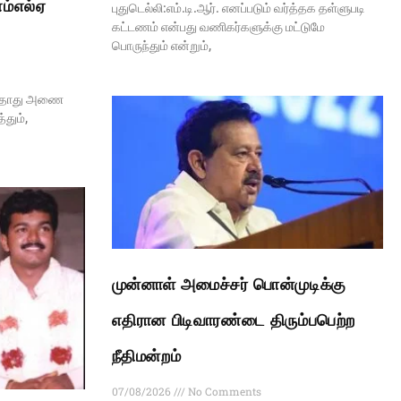
எம்எல்ஏ
புதுடெல்லி:எம்.டி.ஆர். எனப்படும் வர்த்தக தள்ளுபடி
கட்டணம் என்பது வணிகர்களுக்கு மட்டுமே
பொருந்தும் என்றும்,
ேகதாது அணை
தும்,
முன்னாள் அமைச்சர் பொன்முடிக்கு
எதிரான பிடிவாரண்டை திரும்பபெற்ற
நீதிமன்றம்
07/08/2026
No Comments