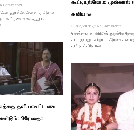
கூட்டியுள்ளோம்: முன்னாள் 
o Comments
ியின் குறுக்கே தேகதாது அணை
தனியரசு
ர்நாடக அரசை கண்டித்தும்,
ன
08/08/2026
No Comments
சென்னை:காவிரியின் குறுக்கே த
கட்ட முயலும் கர்நாடக அரசை கண்டித்
தமிழகத்திற்கான
சலத்தை தனி மாவட்டமாக
ேண்டும்: பிரேமலதா