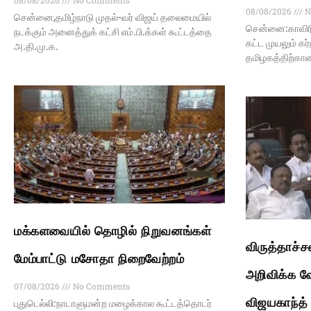
08/08/2026
N
சென்னை,தமிழ்நாடு முதல்-வர் விஜய் தலைமையில்
சென்னை:காவிர
நடக்கும் அனைத்துக் கட்சி எம்.பி.க்கள் கூட்டத்தை
கட்ட முயலும் க
அ.தி.மு.க.
தமிழகத்திற்கா
மக்களவையில் தொழில் நிறுவனங்கள்
விருத்தாச்
மேம்பாட்டு மசோதா நிறைவேற்றம்
அறிவிக்க வ
07/08/2026
No Comments
விஜயகாந்த்
புதுடெல்லி:நாடாளுமன்ற மழைக்கால கூட்டத்தொடர்