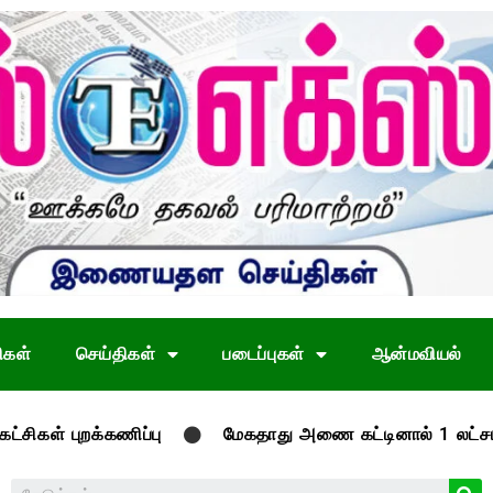
ிகள்
செய்திகள்
படைப்புகள்
ஆன்மவியல்
றக்கணிப்பு
மேகதாது அணை கட்டினால் 1 லட்சம் பேருடன் எங