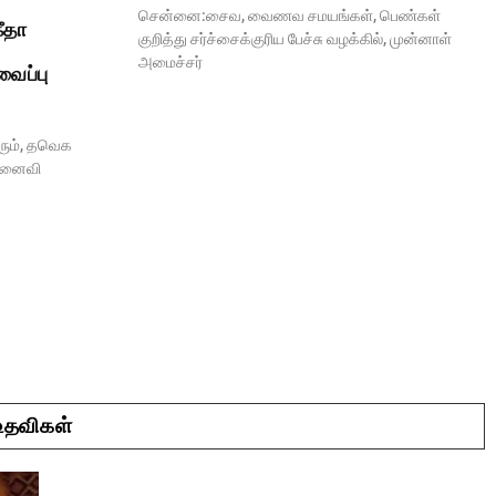
சென்னை:சைவ, வைணவ சமயங்கள், பெண்கள்
ீதா
குறித்து சர்ச்சைக்குரிய பேச்சு வழக்கில், முன்னாள்
அமைச்சர்
வைப்பு
ரும், தவெக
 மனைவி
 உதவிகள்