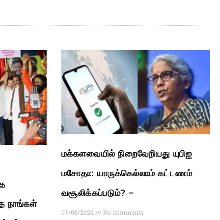
மக்களவையில் நிறைவேறியது யுபிஐ
மசோதா: யாருக்கெல்லாம் கட்டணம்
ாத
வசூலிக்கப்படும்? –
ை நாங்கள்
07/08/2026
No Comments