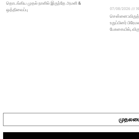
தொடங்கிய முதல் நாளில் இருந்தே அமளி &
07/08/2026
N
ஒத்திவைப்பு
சென்னை:விருத்
உறுப்பினர் பிரே
பேசுகையில், வி
முதலமைச