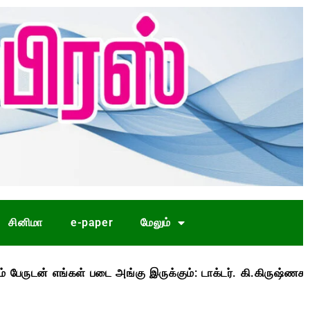
சினிமா
e-paper
மேலும்
்கள் படை அங்கு இருக்கும்: டாக்டர். கி.கிருஷ்ணசாமி
க