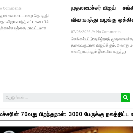
முதலமைச்சர் விஜய் – சங்க
o Comments
தாச்சலம் சட்டமன்ற தொகுதி
விவாகரத்து வழக்கு ஒத்தி
மலதா விஜயகாந்த் சட்டசபையில்
ருத்தாச்சலத்தை மாவட்டமாக
07/08/2026
No Comments
செங்கல்பட்டு:தமிழ்நாடு முதலமைச்ச
தலைவருமான விஜய்க்கும், அவரது
சங்கீதாவுக்கும் இடையே கருத்து
்சரின் 70வது பிறந்தநாள்: 3000 பேருக்கு நலத்திட்ட