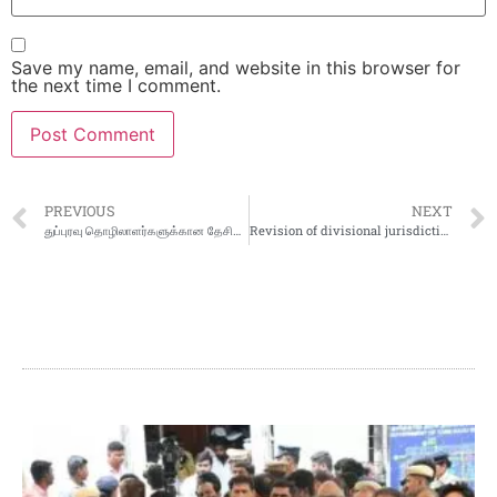
Save my name, email, and website in this browser for
the next time I comment.
PREVIOUS
NEXT
துப்புரவு தொழிலாளர்களுக்கான தேசிய ஆணையத்தின் பதவிக்காலத்தை மேலும் மூன்று ஆண்டுகளுக்கு நீட்டிக்க மத்திய அமைச்சரவை ஒப்புதல்
Revision of divisional jurisdiction under the proposed South Coast Railway zone at Vishakhapatnam by retention of truncated Waltair division