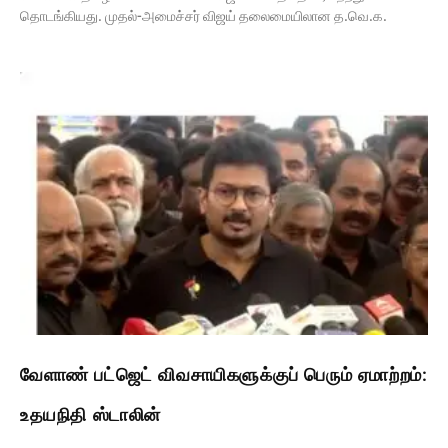
தொடங்கியது. முதல்-அமைச்சர் விஜய் தலைமையிலான த.வெ.க.
வேளாண் பட்ஜெட் விவசாயிகளுக்குப் பெரும் ஏமாற்றம்:
உதயநிதி ஸ்டாலின்