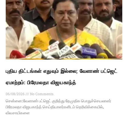
புதிய திட்டங்கள் எதுவும் இல்லை; வேளாண் பட்ஜெட்
ஏமாற்றம்: பிரேமலதா விஜயகாந்த்
06/08/2026
No Comments
சென்னை:வேளாண் பட்ஜெட் குறித்து தேமுதிக பொதுச்செயலாளர்
பிரேமலதா விஜயகாந்த் செய்தியாளர்களிடம் தெரிவிக்கையில்,
விவசாயிகளை