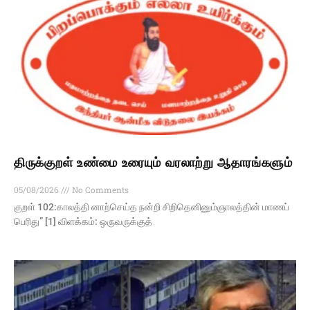
திருக்குறள் உண்மை உரையும் வரலாற்று ஆதாரங்களும்
05/08/2026
No Comments
குறள் 102:காலத்தி னாற்செய்த நன்றி சிறிதெனினும்ஞாலத்தின் மாணப்
பெரிது” [1] விளக்கம்: ஒருவருக்குத்