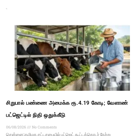
சிறுபால் பண்ணை அமைக்க ரூ.4.19 கோடி; வேளாண்
பட்ஜெட்டில் நிதி ஒதுக்கீடு
06/08/2026
No Comments
சென்னை:தமிழக சட்டசபையில் பட்ஜெட் கூட்டத்தொடர் நேற்று