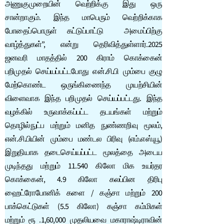
அணுகுமுறையின் வெற்றிக்கு இது ஒரு
சான்றாகும். இந்த மாபெரும் வெற்றிக்காக
போதைப்பொருள் கட்டுப்பாட்டு அமைப்பிற்கு
வாழ்த்துகள்”, என்று தெரிவித்துள்ளார்.2025
ஜனவரி மாதத்தில் 200 கிராம் கொக்கைன்
பறிமுதல் செய்யப்பட்டபோது என்.சி.பி மும்பை குழு
மேற்கொண்ட ஒருங்கிணைந்த முயற்சியின்
விளைவாக இந்த பறிமுதல் செய்யப்பட்டது. இந்த
வழக்கில் உருவாக்கப்பட்ட தடயங்கள் மற்றும்
தொழில்நுட்ப மற்றும் மனித நுண்ணறிவு மூலம்,
என்.சி.பியின் மும்பை மண்டல பிரிவு (எம்.எஸ்.யூ)
இறுதியாக தடைசெய்யப்பட்ட மூலத்தை அடைய
முடிந்தது மற்றும் 11.540 கிலோ மிக உயர்தர
கொக்கைன், 4.9 கிலோ கலப்பின திரிபு
ஹைட்ரோபோனிக் களை / கஞ்சா மற்றும் 200
பாக்கெட்டுகள் (5.5 கிலோ) கஞ்சா கம்மிகள்
மற்றும் ரூ .1,60,000 முதலியவை மகாராஷ்டிராவின்