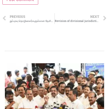
PREVIOUS
NEXT
துப்புரவு தொழிலாளர்களுக்கான தேசிய ஆணையத்தின் பதவிக்காலத்தை மேலும் மூன்று ஆண்டுகளுக்கு நீட்டிக்க மத்திய அமைச்சரவை ஒப்புதல்
Revision of divisional jurisdiction under the proposed South Coast Railway zone at Vishakhapatnam by retention of truncated Waltair division