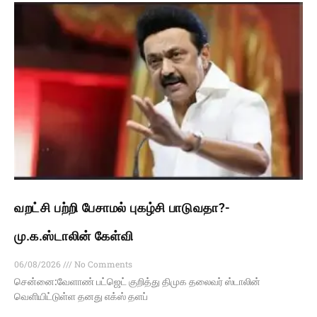
வறட்சி பற்றி பேசாமல் புகழ்சி பாடுவதா?-
மு.க.ஸ்டாலின் கேள்வி
06/08/2026
No Comments
சென்னை:வேளாண் பட்ஜெட் குறித்து திமுக தலைவர் ஸ்டாலின்
வெளியிட்டுள்ள தனது எக்ஸ் தளப்