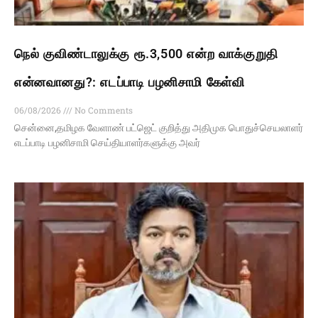
நெல் குவிண்டாலுக்கு ரூ.3,500 என்ற வாக்குறுதி
என்னவானது?: எடப்பாடி பழனிசாமி கேள்வி
06/08/2026
No Comments
சென்னை,தமிழக வேளாண் பட்ஜெட் குறித்து அதிமுக பொதுச்செயலாளர்
எடப்பாடி பழனிசாமி செய்தியாளர்களுக்கு அவர்