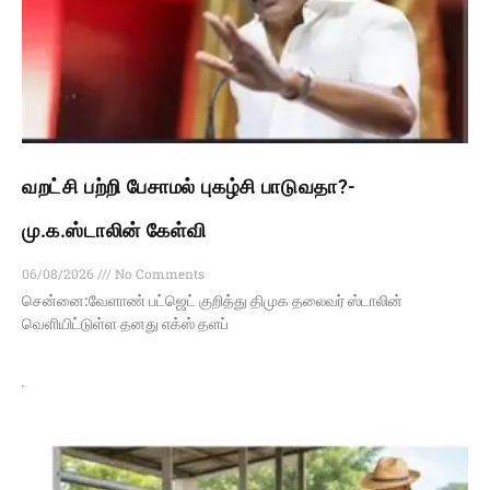
வறட்சி பற்றி பேசாமல் புகழ்சி பாடுவதா?-
மு.க.ஸ்டாலின் கேள்வி
06/08/2026
No Comments
சென்னை:வேளாண் பட்ஜெட் குறித்து திமுக தலைவர் ஸ்டாலின்
வெளியிட்டுள்ள தனது எக்ஸ் தளப்