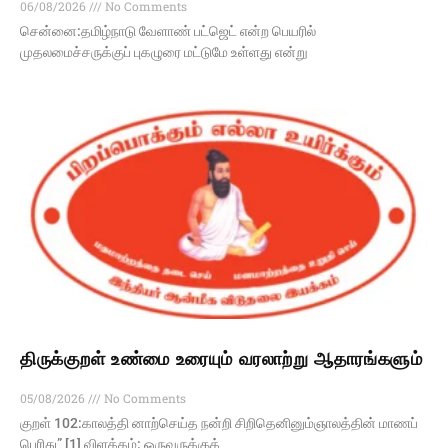
06/08/2026
No Comments
சென்னை:தமிழ்நாடு வேளாண் பட்ஜெட் என்ற பெயரில்
முதலமைச்சருக்குப் புகழுரை மட்டுமே உள்ளது என்று
திருக்குறள் உண்மை உரையும் வரலாற்று ஆதாரங்களும்
05/08/2026
No Comments
குறள் 102:காலத்தி னாற்செய்த நன்றி சிறிதெனினும்ஞாலத்தின் மாணப்
பெரிது” [1] விளக்கம்: ஒருவருக்குத்