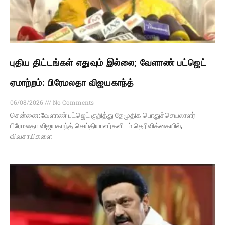
புதிய திட்டங்கள் எதுவும் இல்லை; வேளாண் பட்ஜெட்
ஏமாற்றம்: பிரேமலதா விஜயகாந்த்
06/08/2026
No Comments
சென்னை:வேளாண் பட்ஜெட் குறித்து தேமுதிக பொதுச்செயலாளர்
பிரேமலதா விஜயகாந்த் செய்தியாளர்களிடம் தெரிவிக்கையில்,
விவசாயிகளை