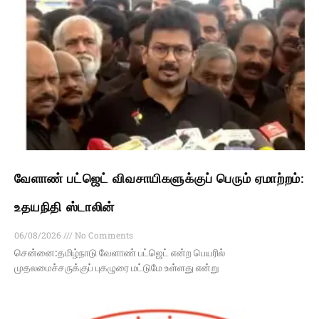
வேளாண் பட்ஜெட் விவசாயிகளுக்குப் பெரும் ஏமாற்றம்:
உதயநிதி ஸ்டாலின்
06/08/2026
No Comments
சென்னை:தமிழ்நாடு வேளாண் பட்ஜெட் என்ற பெயரில்
முதலமைச்சருக்குப் புகழுரை மட்டுமே உள்ளது என்று