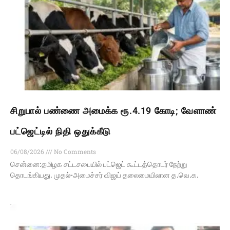
சிறுபால் பண்ணை அமைக்க ரூ.4.19 கோடி; வேளாண்
பட்ஜெட்டில் நிதி ஒதுக்கீடு
06/08/2026
No Comments
சென்னை:தமிழக சட்டசபையில் பட்ஜெட் கூட்டத்தொடர் நேற்று
தொடங்கியது. முதல்-அமைச்சர் விஜய் தலைமையிலான த.வெ.க.