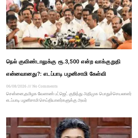
நெல் குவிண்டாலுக்கு ரூ.3,500 என்ற வாக்குறுதி
என்னவானது?: எடப்பாடி பழனிசாமி கேள்வி
06/08/2026
No Comments
சென்னை,தமிழக வேளாண் பட்ஜெட் குறித்து அதிமுக பொதுச்செயலாளர்
எடப்பாடி பழனிசாமி செய்தியாளர்களுக்கு அவர்