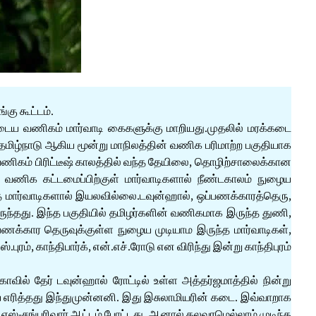
கு கூட்டம்.
டைய வணிகம் மார்வாடி கைகளுக்கு மாறியது.முதலில் மரக்கடை
, தமிழ்நாடு ஆகிய மூன்று மாநிலத்தின் வணிக பரிமாற்ற பகுதியாக
ணிகம் பிரிட்டீஷ் காலத்தில் வந்த தேயிலை, தொழிற்சாலைக்கான
ிக கட்டமைப்பிற்குள் மார்வாடிகளால் நீண்டகாலம் நுழைய
த்த மார்வாடிகளால் இயலவில்லை.டவுன்ஹால், ஒப்பணக்காரத்தெரு,
ுந்தது. இந்த பகுதியில் தமிழர்களின் வணிகமாக இருந்த துணி,
பணக்கார தெருவுக்குள்ள நுழைய முடியாம இருந்த மார்வாடிகள்,
ரம், காந்திபார்க், என்.எச்.ரோடு என விரிந்து இன்று காந்திபுரம்
ல் தேர் டவுன்ஹால் ரோட்டில் உள்ள அத்தர்ஜமாத்தில் நின்று
ை எரித்தது இந்துமுன்னனி. இது இசுலாமியரின் கடை. இவ்வாறாக
்-சங்பரிவார் ஆட்டம் போட்டது. ஆனால் கலவரமெல்லாம் முடிந்த