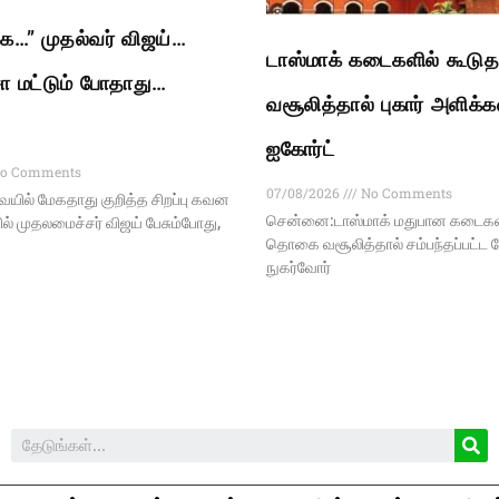
ிங்க…” முதல்வர் விஜய்…
டாஸ்மாக் கடைகளில் கூடுத
ச்சா மட்டும் போதாது…
வசூலித்தால் புகார் அளிக்க
ஐகோர்ட்
o Comments
07/08/2026
No Comments
ில் மேகதாது குறித்த சிறப்பு கவன
சென்னை:டாஸ்மாக் மதுபான கடைகளி
்தில் முதலமைச்சர் விஜய் பேசும்போது,
தொகை வசூலித்தால் சம்பந்தப்பட்ட ப
நுகர்வோர்