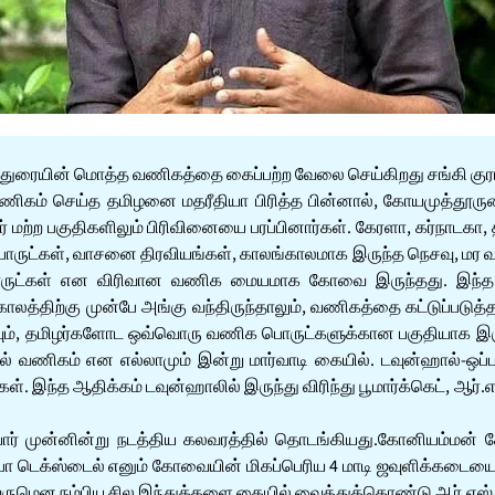
மதுரையின் மொத்த வணிகத்தை கைப்பற்ற வேலை செய்கிறது சங்கி குரங்
ிகம் செய்த தமிழனை மதரீதியா பிரித்த பின்னால், கோயமுத்தூரு
ர் மற்ற பகுதிகளிலும் பிரிவினையை பரப்பினார்கள். கேரளா, கர்நாடகா
ருட்கள், வாசனை திரவியங்கள், காலங்காலமாக இருந்த நெசவு, மர வ
ருட்கள் என விரிவான வணிக மையமாக கோவை இருந்தது. இந்த வண
காலத்திற்கு முன்பே அங்கு வந்திருந்தாலும், வணிகத்தை கட்டுப்படு
குதியும், தமிழர்களோட ஒவ்வொரு வணிக பொருட்களுக்கான பகுதியாக இர
ல் வணிகம் என எல்லாமும் இன்று மார்வாடி கையில். டவுன்ஹால்-ஒப்
்த ஆதிக்கம் டவுன்ஹாலில் இருந்து விரிந்து பூமார்க்கெட், ஆர்.எஸ்.பு
 முன்னின்று நடத்திய கலவரத்தில் தொடங்கியது.கோனியம்மன் கோவி
ோபா டெக்ஸ்டைல் எனும் கோவையின் மிகப்பெரிய 4 மாடி ஜவுளிக்கடைய
ுமென நம்பிய சில இந்துக்களை கையில் வைத்துக்கொண்டு ஆர்.எஸ்.எஸ