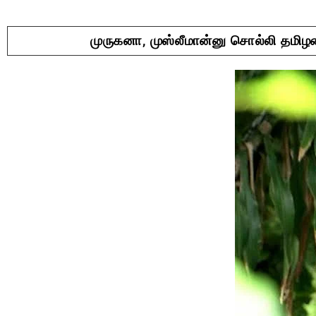
முருகனா, முஸ்லீமான்னு சொல்லி தமி