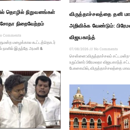
ல் தொழில் நிறுவனங்கள்
விருத்தாச்சலத்தை தனி ம
 மசோதா நிறைவேற்றம்
அறிவிக்க வேண்டும்: பிரே
o Comments
விஜயகாந்த்
ாளுமன்ற மழைக்கால கூட்டத்தொடர்
 நாளில் இருந்தே அமளி &
07/08/2026
No Comments
சென்னை:விருத்தாச்சலம் சட்டமன்
உறுப்பினர் பிரேமலதா விஜயகாந்த் சட
பேசுகையில், விருத்தாச்சலத்தை மா