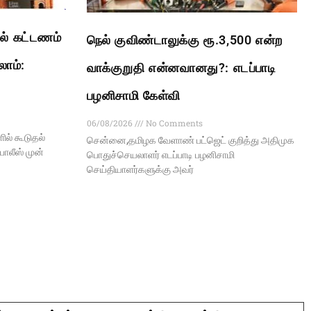
ல் கட்டணம்
நெல் குவிண்டாலுக்கு ரூ.3,500 என்ற
லாம்:
வாக்குறுதி என்னவானது?: எடப்பாடி
பழனிசாமி கேள்வி
06/08/2026
No Comments
ல் கூடுதல்
சென்னை,தமிழக வேளாண் பட்ஜெட் குறித்து அதிமுக
ோலீஸ் முன்
பொதுச்செயலாளர் எடப்பாடி பழனிசாமி
செய்தியாளர்களுக்கு அவர்