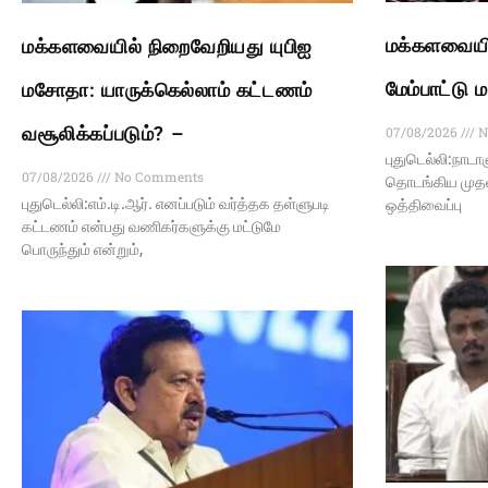
மக்களவையி
மக்களவையில் நிறைவேறியது யுபிஐ
மேம்பாட்டு
மசோதா: யாருக்கெல்லாம் கட்டணம்
வசூலிக்கப்படும்? –
07/08/2026
N
புதுடெல்லி:நாட
07/08/2026
No Comments
தொடங்கிய முதல்
புதுடெல்லி:எம்.டி.ஆர். எனப்படும் வர்த்தக தள்ளுபடி
ஒத்திவைப்பு
கட்டணம் என்பது வணிகர்களுக்கு மட்டுமே
பொருந்தும் என்றும்,