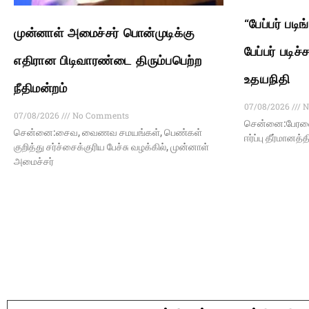
“பேப்பர் பட
முன்னாள் அமைச்சர் பொன்முடிக்கு
பேப்பர் படி
எதிரான பிடிவாரண்டை திரும்பபெற்ற
உதயநிதி
நீதிமன்றம்
07/08/2026
N
07/08/2026
No Comments
சென்னை:பேரவைய
சென்னை:சைவ, வைணவ சமயங்கள், பெண்கள்
ஈர்ப்பு தீர்மானத
குறித்து சர்ச்சைக்குரிய பேச்சு வழக்கில், முன்னாள்
அமைச்சர்