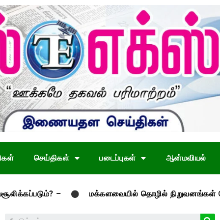
ிகள்
செய்திகள்
படைப்புகள்
ஆன்மவியல்
டும்? –
மக்களவையில் தொழில் நிறுவனங்கள் மேம்பாட்டு