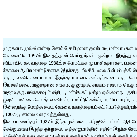
முருகனா, முஸ்லீமான்னு சொல்லி தமிழனை துண்டாடி, மார்வாடிகள் 
கோவையில 1997ல் இதைத்தான் செய்தார்கள். ஒன்றாக இருந்து வண
ஏரியாவில் கலவரத்தை 1988இல் ஆரம்பிக்க முயற்சித்தார்கள். பின்ன
கோவை ஆயிரமாண்டுகளாக இருந்தது. நீலகிரி மலையின் உற்பத்தி பொ
உதிரி, வணிக மையமாக இருந்ததால் வாகனத்திற்கான உதிரி பொ
இயலவில்லை. ராஜஸ்தான் சங்கம், குஜராத்தி சங்கம் எல்லாம் வெகு 
ராஜா தெரு, ரங்கேகவுடர் வீதி, பூ மார்க்கெட்டுன்னு ஒவ்வொரு ப
ஜவுளி, மளிகை மொத்தவணிகம், எலக்ட்ரிக்கல்ஸ், மரவியாபாரம், நூ
இன்றைக்கு மொத்த மைய கோவை நகரத்தையும் கட்டுப்படுத்துகிறார்கள். இந
, 100 அடி சாலை வரை வந்துள்ளது.
இவையனைத்தும் 1987ல் இந்துமுன்னனி, அர்ஜூன் சம்பத் ஆகியோர்
செல்லுமளவு இருந்த ஒற்றுமை, அத்தர்ஜமாத்தின் எதிரே இருந்த ச
முஸ்லீம்கள் கடைகளை அடித்து சிதைத்தால் வணிகம் தன் கைக்கு வர