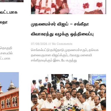
ாவட்டமாக
மலதா
முதலமைச்சர் விஜய் – சங்கீதா
விவாகரத்து வழக்கு ஒத்திவைப்பு
07/08/2026
No Comments
ற தொகுதி
செங்கல்பட்டு:தமிழ்நாடு முதலமைச்சரும், தவெக
்டசபையில்
தலைவருமான விஜய்க்கும், அவரது மனைவி
வட்டமாக
சங்கீதாவுக்கும் இடையே கருத்து