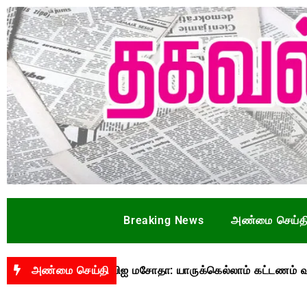
Breaking News
அண்மை செய்த
ைவேறியது யுபிஐ மசோதா: யாருக்கெல்லாம் கட்டணம் வசூலிக்கப்ப
அண்மை செய்தி