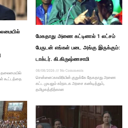
லைமையில்
மேகதாது அணை கட்டினால் 1 லட்சம்
பேருடன் எங்கள் படை அங்கு இருக்கும்:
ு
டாக்டர். கி.கிருஷ்ணசாமி
08/08/2026
No Comments
ய் தலைமையில்
சென்னை:காவிரியின் குறுக்கே தேகதாது அணை
கள் கூட்டத்தை
கட்ட முயலும் கர்நாடக அரசை கண்டித்தும்,
தமிழகத்திற்கான