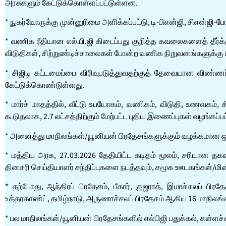
அரசுகளும் கேட்டுக்கொள்ளப்பட்டுள்ளன.
* நுகர்வோருக்கு முன்னுரிமை அளிக்கப்பட்டு, டி-பிஎன்ஜி, சிஎன்ஜி
* வணிக ரீதியான எல்.பி.ஜி கிடைப்பது குறித்த கவலைகளைத் தீர்க
விடுதிகள், சிற்றுண்டிச்சாலைகள் போன்ற வணிக நிறுவனங்களுக்கு 
* சிஜிடி கட்டமைப்பை விரிவுபடுத்துவதற்குத் தேவையான விண்ணப
கேட்டுக்கொண்டுள்ளது.
* மார்ச் மாதத்தில், வீட்டு உபயோகம், வணிகம், விடுதி, உணவகம், ச
கூடுதலாக, 2.7 லட்சத்திற்கும் மேற்பட்ட புதிய இணைப்புகள் வழங்கப்
* அனைத்து மாநிலங்கள்/யூனியன் பிரதேசங்களுக்கும் வழக்கமான ஒது
* மத்திய அரசு, 27.03.2026 தேதியிட்ட கடிதம் மூலம், சரியான
தினசரி செய்தியாளர் சந்திப்புகளை நடத்தவும், சமூக ஊடகங்கள்/
* தற்போது, ஆந்திரப் பிரதேசம், பீகார், குஜராத், இமாச்சலப் பிரத
உத்தரகாண்ட், தமிழ்நாடு, அருணாச்சலப் பிரதேசம் ஆகிய 16 மாநிலங்
* பல மாநிலங்கள்/யூனியன் பிரதேசங்களில் எல்பிஜி பதுக்கல், கள்