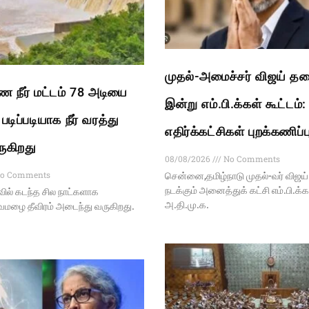
முதல்-அமைச்சர் விஜய் த
ை நீர் மட்டம் 78 அடியை
இன்று எம்.பி.க்கள் கூட்டம்:
டிப்படியாக நீர் வரத்து
எதிர்க்கட்சிகள் புறக்கணிப்ப
ருகிறது
08/08/2026
No Comments
o Comments
சென்னை,தமிழ்நாடு முதல்-வர் விஜ
நடக்கும் அனைத்துக் கட்சி எம்.பி.க்
வில் கடந்த சில நாட்களாக
அ.தி.மு.க.
வமழை தீவிரம் அடைந்து வருகிறது.