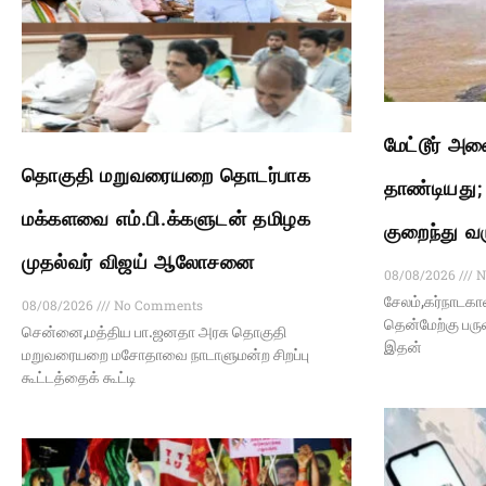
மேட்டூர் அண
தொகுதி மறுவரையறை தொடர்பாக
தாண்டியது; ப
மக்களவை எம்.பி.க்களுடன் தமிழக
குறைந்து வ
முதல்வர் விஜய் ஆலோசனை
08/08/2026
N
சேலம்,கர்நாடகா
08/08/2026
No Comments
தென்மேற்கு பரு
சென்னை,மத்திய பா.ஜனதா அரசு தொகுதி
இதன்
மறுவரையறை மசோதாவை நாடாளுமன்ற சிறப்பு
கூட்டத்தைக் கூட்டி