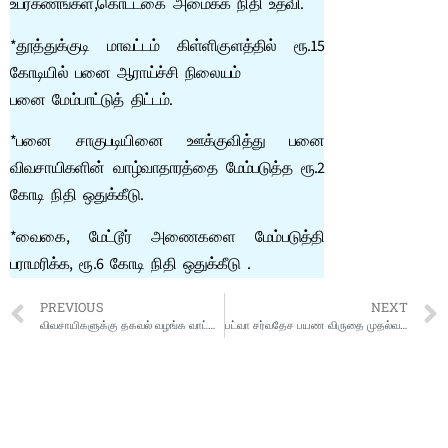
உபரகணங்கள்,கொட்டகை அமைக்க நிதி உதவி.
*தூத்துக்குடி மாவட்டம் கிள்ளிகுளத்தில் ரூ.15
கோடியில் பனை ஆராய்ச்சி நிலையம்
பனை மேம்பாட்டுத் திட்டம்.
*பனை சாகுபடியினை ஊக்குவித்து பனை
விவசாயிகளின் வாழ்வாதாரத்தை மேம்படுத்த ரூ.2
கோடி நிதி ஒதுக்கீடு.
*வைகை, மேட்டூர் அணைகளை மேம்படுத்தி
பராமரிக்க, ரூ.6 கோடி நிதி ஒதுக்கீடு .
PREVIOUS
NEXT
விவசாயிகளுக்கு தகவல் வழங்க வாட்ஸ்-ஆப் குழுக்கள் : வேளாண் பட்ஜெட்டில் தகவல்!!
பட்வா சர்வதேச பயண விருதை முதல்வரிடம் காண்பித்து ஆசிபெற்ற அமைச்சர்