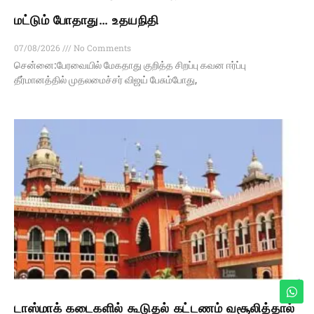
மட்டும் போதாது… உதயநிதி
07/08/2026
No Comments
சென்னை:பேரவையில் மேகதாது குறித்த சிறப்பு கவன ஈர்ப்பு
தீர்மானத்தில் முதலமைச்சர் விஜய் பேசும்போது,
டாஸ்மாக் கடைகளில் கூடுதல் கட்டணம் வசூலித்தால்