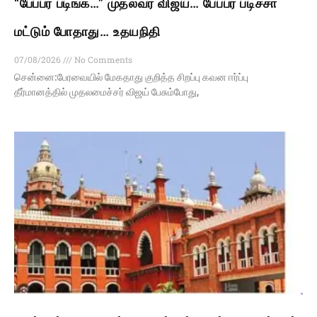
“பேப்பர் படிங்க…” முதல்வர் விஜய்… பேப்பர் படிச்சா
மட்டும் போதாது… உதயநிதி
07/08/2026
No Comments
சென்னை:பேரவையில் மேகதாது குறித்த சிறப்பு கவன ஈர்ப்பு
தீர்மானத்தில் முதலமைச்சர் விஜய் பேசும்போது,