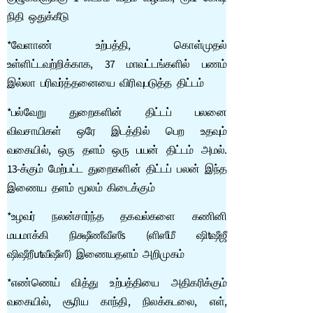
நிதி ஒதுக்கீடு
*வேளாண் உற்பத்தி, கொள்முதல்
உள்ளிட்டவற்றிக்காக, 37 மாவட்டங்களில் பணம்
இல்லா பரிவர்த்தனையை விரிவுபடுத்த திட்டம்
*பல்வேறு துறைகளின் திட்டப் பலனை
விவசாயிகள் ஒரே இடத்தில் பெற உதவும்
வகையில், ஒரு தளம் ஒரு பயன் திட்டம் அமல்.
13-க்கும் மேற்பட்ட துறைகளின் திட்டப் பலன் இந்த
இணைய தளம் மூலம் கிடைக்கும்
*உழவர் நலன்சார்ந்த தகவல்களை கணினி
மயமாக்கி நிக்ஷீணீவீஸீs (ளிஸீமீ ஷிtஷீஜீ
ஷிஷீறீutவீஷீஸீ) இணையதளம் அறிமுகம்
*எண்ணெய் வித்து உற்பத்தியை அதிகரிக்கும்
வகையில், சூரிய காந்தி, நிலக்கடலை, எள்,