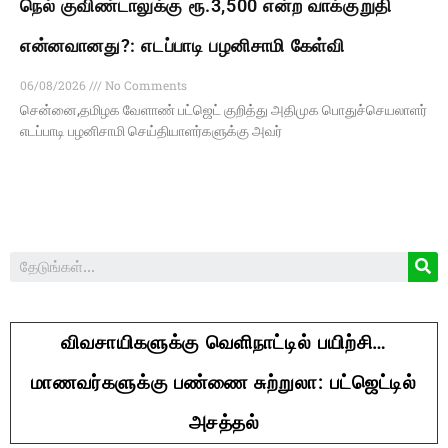
நெல் குவிண்டாலுக்கு ரூ.3,500 என்ற வாக்குறுதி
என்னவானது?: எடப்பாடி பழனிசாமி கேள்வி
06/08/2026
No Comments
சென்னை,தமிழக வேளாண் பட்ஜெட் குறித்து அதிமுக பொதுச்செயலாளர்
எடப்பாடி பழனிசாமி செய்தியாளர்களுக்கு அவர்
விவசாயிகளுக்கு வெளிநாட்டில் பயிற்சி…
மாணவர்களுக்கு பண்ணை சுற்றுலா: பட்ஜெட்டில்
அசத்தல்