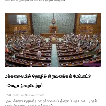
மக்களவையில் தொழில் நிறுவனங்கள் மேம்பாட்டு
மசோதா நிறைவேற்றம்
07/08/2026
No Comments
புதுடெல்லி:நாடாளுமன்ற மழைக்கால கூட்டத்தொடர் தொடங்கிய முதல்
நாளில் இருந்தே அமளி & ஒத்திவைப்பு