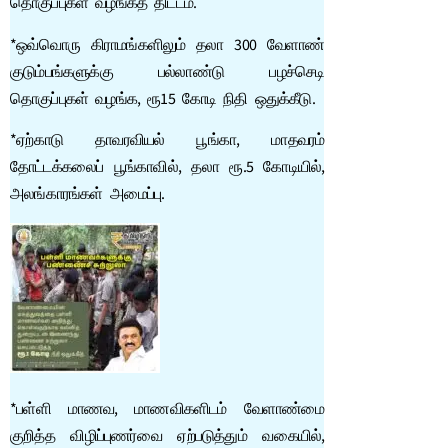
தொகுப்புகள் வழங்கத் திட்டம்.
*ஒவ்வொரு கிராமங்களிலும் தலா 300 வேளாண்
குடும்பங்களுக்கு பல்லாண்டு பழச்செடி
தொகுப்புகள் வழங்க, ரூ15 கோடி நிதி ஒதுக்கீடு.
*ஏற்காடு தாவரவியல் பூங்கா, மாதவரம்
தோட்டக்கலைப் பூங்காவில், தலா ரூ.5 கோடியில்,
அலங்காரங்கள் அமைப்பு.
*பள்ளி மாணவ, மாணவிகளிடம் வேளாண்மை
குறித்த விழிப்புணர்வை ஏற்படுத்தும் வகையில்,