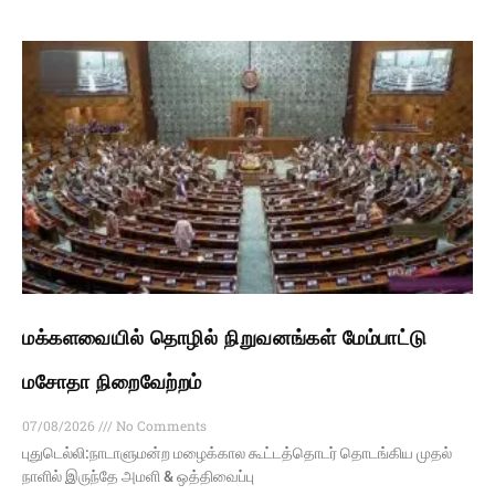
மக்களவையில் தொழில் நிறுவனங்கள் மேம்பாட்டு
மசோதா நிறைவேற்றம்
07/08/2026
No Comments
புதுடெல்லி:நாடாளுமன்ற மழைக்கால கூட்டத்தொடர் தொடங்கிய முதல்
நாளில் இருந்தே அமளி & ஒத்திவைப்பு