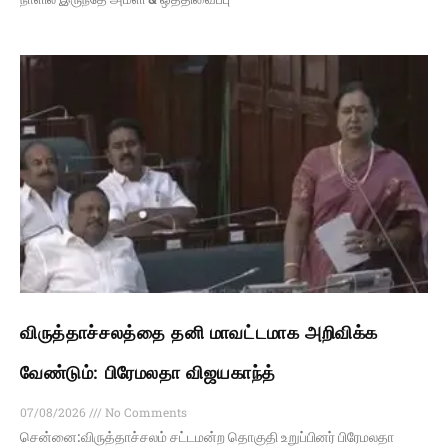
விருத்தாச்சலத்தை தனி மாவட்டமாக அறிவிக்க
வேண்டும்: பிரேமலதா விஜயகாந்த்
07/08/2026
No Comments
சென்னை:விருத்தாச்சலம் சட்டமன்ற தொகுதி உறுப்பினர் பிரேமலதா