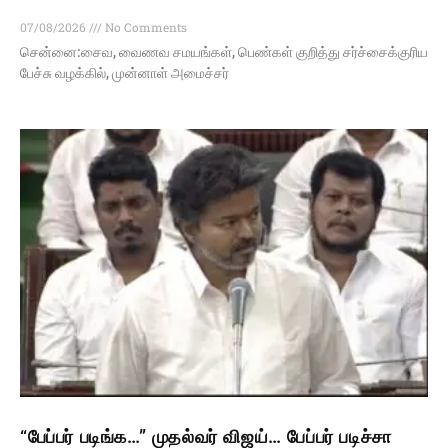
07/08/2026
No Comments
சென்னை:சைவ, வைணவ சமயங்கள், பெண்கள் குறித்து சர்ச்சைக்குரிய
பேச்சு வழக்கில், முன்னாள் அமைச்சர்
“பேப்பர் படிங்க…” முதல்வர் விஜய்… பேப்பர் படிச்சா