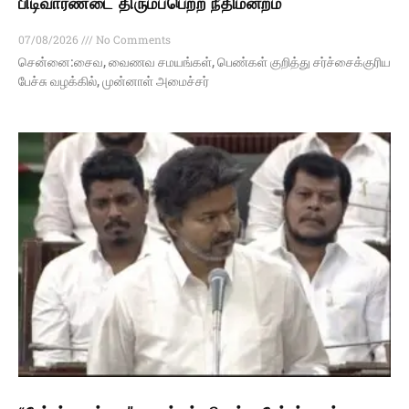
பிடிவாரண்டை திரும்பபெற்ற நீதிமன்றம்
07/08/2026
No Comments
சென்னை:சைவ, வைணவ சமயங்கள், பெண்கள் குறித்து சர்ச்சைக்குரிய
பேச்சு வழக்கில், முன்னாள் அமைச்சர்