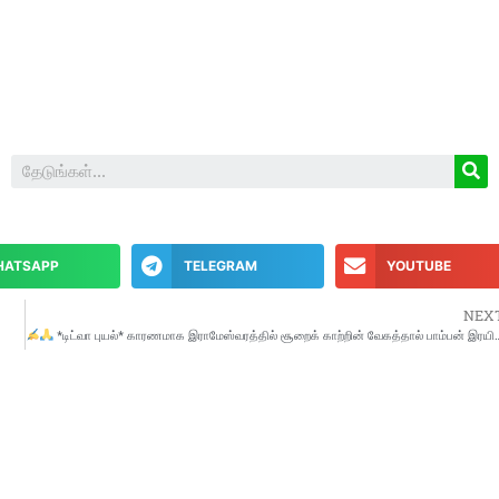
HATSAPP
TELEGRAM
YOUTUBE
NEX
*டிட்வா புயல்* காரணமாக இராமேஸ்வரத்தில் சூறைக் காற்றின் வேகத்தால் பாம்பன் இரயில் பாலத்தின் மீது கடல் அலைகள் தழுவிச் செல்லும் புல்லரிக்கும் காட்சி தங்களது பார்வைக்கு … அன்புடன் ஸ்காட்