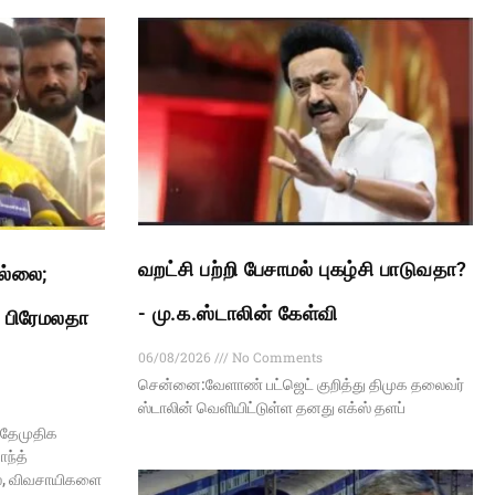
வறட்சி பற்றி பேசாமல் புகழ்சி பாடுவதா?
இல்லை;
- மு.க.ஸ்டாலின் கேள்வி
: பிரேமலதா
06/08/2026
No Comments
சென்னை:வேளாண் பட்ஜெட் குறித்து திமுக தலைவர்
ஸ்டாலின் வெளியிட்டுள்ள தனது எக்ஸ் தளப்
 தேமுதிக
ந்த்
ல், விவசாயிகளை