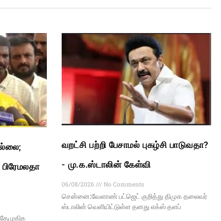
வறட்சி பற்றி பேசாமல் புகழ்சி பாடுவதா?
இல்லை;
- மு.க.ஸ்டாலின் கேள்வி
: பிரேமலதா
06/08/2026
No Comments
சென்னை:வேளாண் பட்ஜெட் குறித்து திமுக தலைவர்
ஸ்டாலின் வெளியிட்டுள்ள தனது எக்ஸ் தளப்
 தேமுதிக