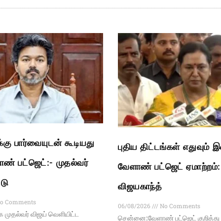
ு பார்வையுடன் கூடியது
புதிய திட்டங்கள் எதுவும் 
ண் பட்ஜெட்:- முதல்வர்
வேளாண் பட்ஜெட் ஏமாற்றம்
்டு
விஜயகாந்த்
o Comments
06/08/2026
No Comments
முதல்வர் விஜய் வெளியிட்ட
சென்னை:வேளாண் பட்ஜெட் குறித்து