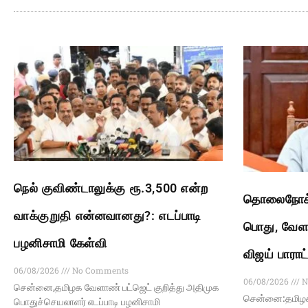
நெல் குவிண்டாலுக்கு ரூ.3,500 என்ற
தொலைநோக்க
வாக்குறுதி என்னவானது?: எடப்பாடி
பொது, வேளா
பழனிசாமி கேள்வி
விஜய் பாராட
06/08/2026
No Comments
06/08/2026
N
சென்னை,தமிழக வேளாண் பட்ஜெட் குறித்து அதிமுக
சென்னை:தமிழக 
பொதுச்செயலாளர் எடப்பாடி பழனிசாமி