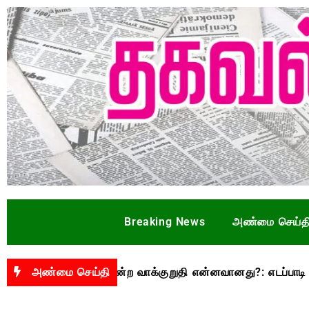
Breaking News
அண்மை செய்த
ு ரூ.3,500 என்ற வாக்குறுதி என்னவானது?: எடப்பாடி பழனிசாமி 
அண்மை செய்தி