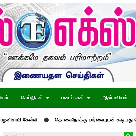
ிகள்
செய்திகள்
படைப்புகள்
ஆன்மவியல்
கேள்வி
தொலைநோக்கு பார்வையுடன் கூடியது பொது, வேளாண்