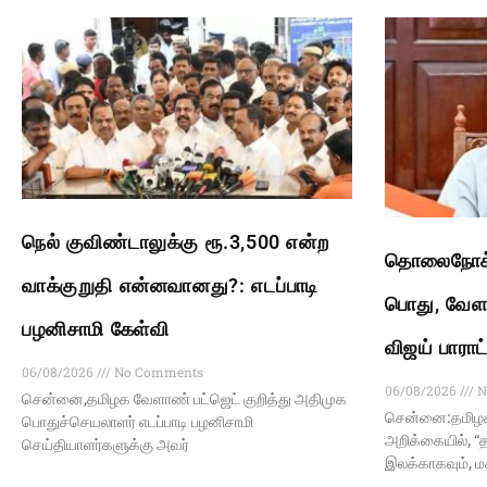
நெல் குவிண்டாலுக்கு ரூ.3,500 என்ற
தொலைநோக்க
வாக்குறுதி என்னவானது?: எடப்பாடி
பொது, வேளா
பழனிசாமி கேள்வி
விஜய் பாராட
06/08/2026
No Comments
06/08/2026
N
சென்னை,தமிழக வேளாண் பட்ஜெட் குறித்து அதிமுக
சென்னை:தமிழக 
பொதுச்செயலாளர் எடப்பாடி பழனிசாமி
அறிக்கையில், “த
செய்தியாளர்களுக்கு அவர்
இலக்காகவும், 