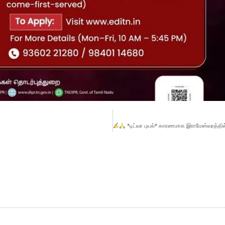
*டிட்வா புயல்* காரணமாக இராமேஸ்வரத்தில் சூறைக் காற்றின் வேகத்