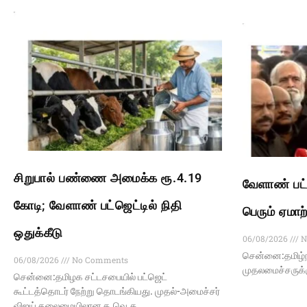
சிறுபால் பண்ணை அமைக்க ரூ.4.19
வேளாண் பட்
கோடி; வேளாண் பட்ஜெட்டில் நிதி
பெரும் ஏமாற
ஒதுக்கீடு
06/08/2026
N
சென்னை:தமிழ்நா
06/08/2026
No Comments
முதலமைச்சருக்கு
சென்னை:தமிழக சட்டசபையில் பட்ஜெட்
கூட்டத்தொடர் நேற்று தொடங்கியது. முதல்-அமைச்சர்
விஜய் தலைமையிலான த.வெ.க.