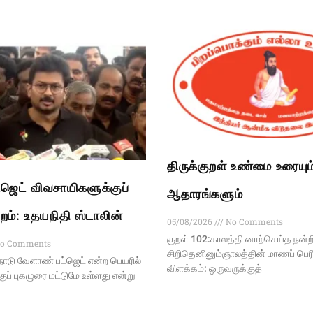
திருக்குறள் உண்மை உரையும
ஜெட் விவசாயிகளுக்குப்
ஆதாரங்களும்
்றம்: உதயநிதி ஸ்டாலின்
05/08/2026
No Comments
குறள் 102:காலத்தி னாற்செய்த நன்ற
o Comments
சிறிதெனினும்ஞாலத்தின் மாணப் பெரித
டு வேளாண் பட்ஜெட் என்ற பெயரில்
விளக்கம்: ஒருவருக்குத்
ப் புகழுரை மட்டுமே உள்ளது என்று