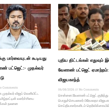
ு பார்வையுடன் கூடியது
புதிய திட்டங்கள் எதுவும் 
ண் பட்ஜெட்:- முதல்வர்
வேளாண் பட்ஜெட் ஏமாற்றம்
்டு
விஜயகாந்த்
o Comments
06/08/2026
No Comments
முதல்வர் விஜய் வெளியிட்ட
சென்னை:வேளாண் பட்ஜெட் குறித்து
மிழ்நாட்டின் வளர்ச்சியை
பொதுச்செயலாளர் பிரேமலதா விஜயகா
மக்கள் நலனை
செய்தியாளர்களிடம் தெரிவிக்கையி