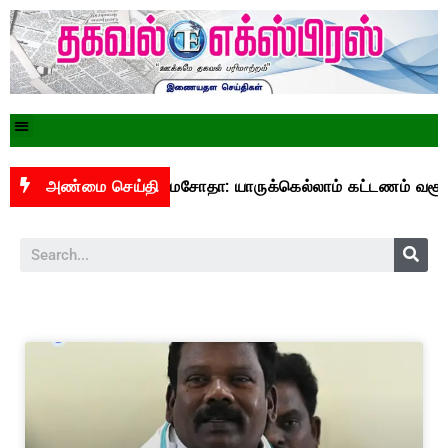
றைவேறியது யுபிஐ மசோதா: யாருக்கெல்லாம் கட்டணம் வசூலிக்கப
அண்மை செய்தி