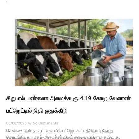
சிறுபால் பண்ணை அமைக்க ரூ.4.19 கோடி; வேளாண்
பட்ஜெட்டில் நிதி ஒதுக்கீடு
06/08/2026
No Comments
சென்னை:தமிழக சட்டசபையில் பட்ஜெட் கூட்டத்தொடர் நேற்று
தொடங்கியது. முதல்-அமைச்சர் விஜய் தலைமையிலான த.வெ.க.