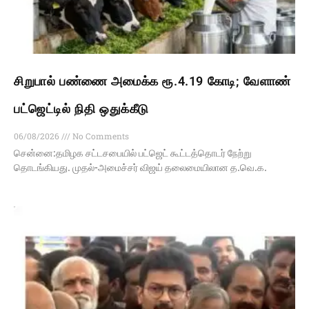
சிறுபால் பண்ணை அமைக்க ரூ.4.19 கோடி; வேளாண்
பட்ஜெட்டில் நிதி ஒதுக்கீடு
06/08/2026
No Comments
சென்னை:தமிழக சட்டசபையில் பட்ஜெட் கூட்டத்தொடர் நேற்று
தொடங்கியது. முதல்-அமைச்சர் விஜய் தலைமையிலான த.வெ.க.