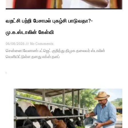
வறட்சி பற்றி பேசாமல் புகழ்சி பாடுவதா?-
மு.க.ஸ்டாலின் கேள்வி
06/08/2026
No Comments
சென்னை:வேளாண் பட்ஜெட் குறித்து திமுக தலைவர் ஸ்டாலின்
வெளியிட்டுள்ள தனது எக்ஸ் தளப்