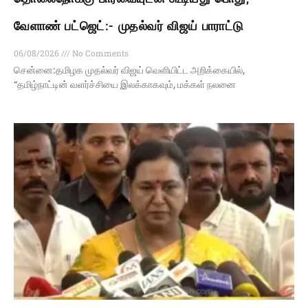
வேளாண் பட்ஜெட்:- முதல்வர் விஜய் பாராட்டு
06/08/2026
No Comments
சென்னை:தமிழக முதல்வர் விஜய் வெளியிட்ட அறிக்கையில்,
“தமிழ்நாட்டின் வளர்ச்சியை இலக்காகவும், மக்கள் நலனை