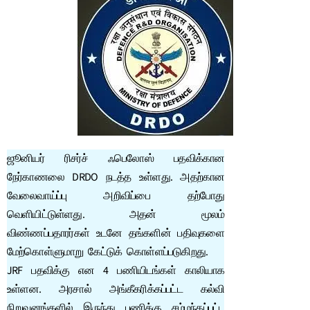
ஜூனியர் ரிசர்ச் ஃபெலோஸ் பதவிக்கான
நேர்காணலை DRDO நடத்த உள்ளது. அதற்கான
வேலைவாய்ப்பு அறிவிப்பை தற்போது
வெளியிட்டுள்ளது. அதன் மூலம்
விண்ணப்பதாரர்கள் உடனே தங்களின் பதிவுகளை
மேற்கொள்ளுமாறு கேட்டுக் கொள்ளப்படுகிறது.
JRF பதவிக்கு என 4 பணியிடங்கள் காலியாக
உள்ளன. அரசால் அங்கீகரிக்கப்பட்ட கல்வி
நிறுவனங்களில் இருந்து பணிக்கு சம்மந்தப்பட்ட