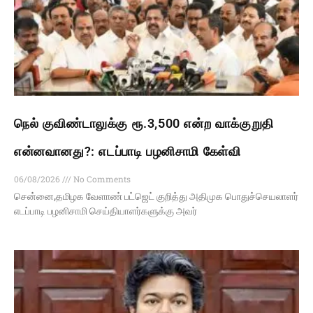
நெல் குவிண்டாலுக்கு ரூ.3,500 என்ற வாக்குறுதி
என்னவானது?: எடப்பாடி பழனிசாமி கேள்வி
06/08/2026
No Comments
சென்னை,தமிழக வேளாண் பட்ஜெட் குறித்து அதிமுக பொதுச்செயலாளர்
எடப்பாடி பழனிசாமி செய்தியாளர்களுக்கு அவர்