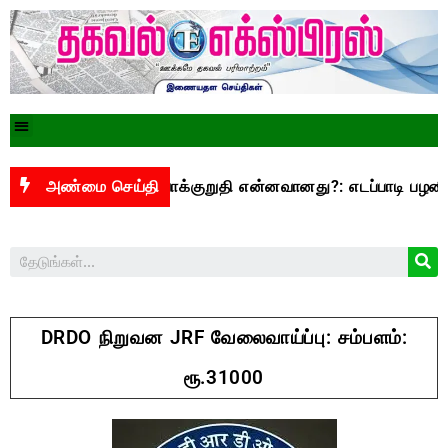
.3,500 என்ற வாக்குறுதி என்னவானது?: எடப்பாடி பழனிசாமி கேள்
அண்மை செய்தி
DRDO நிறுவன JRF வேலைவாய்ப்பு: சம்பளம்:
ரூ.31000