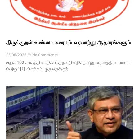
திருக்குறள் உண்மை உரையும் வரலாற்று ஆதாரங்களும்
05/08/2026
No Comments
குறள் 102:காலத்தி னாற்செய்த நன்றி சிறிதெனினும்ஞாலத்தின் மாணப்
பெரிது” [1] விளக்கம்: ஒருவருக்குத்