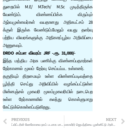
துறையில் M.E/ M.Tech/ M.Sc முடித்திருக்க
வேண்டும். விண்ணப்பிக்க விரும்பும்
ஆர்வமுள்ளவர்கள் வயதானது அதிகபட்சம் 28
க்குள் இருக்க வேண்டும்.மேலும் வயது தளர்வு
பற்றிய விவரங்களுக்கு அதிகாரப்பூர்வ அறிவிப்பை
அணுகவும்.
DRDO சம்பள விவரம்: JRF -.ரூ. 31,000/-
இந்த மத்திய அரசு பணிக்கு விண்ணப்பதாரர்கள்
நேர்காணல் மூலம் தேர்வு செய்யப்பட உள்ளனர்.
தகுதியும் திறமையும் உள்ள விண்ணப்படிவத்தை
பூர்த்தி செய்து அறிவிப்பில் வழங்கப்பட்டுள்ள
மின்னஞ்சல் முகவரி மூலம்முகவரியில் நடைபெற
உள்ள நேர்காணலில் கலந்து கொள்ளுமாறு
கேட்டுக்கொள்ளப்படுகிறது.
PREVIOUS
NEXT
ட்விட்டரின் லோகோவை நாய் படமாக மாற்றிய எலான் மஸ்க்
மகாவீரர் ஜெயந்தியை முன்னிட்டு அன்னதானம், நீர்மோர், பழங்கள் வழங்கல்