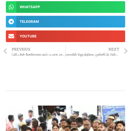
WHATSAPP
TELEGRAM
YOUTUBE
PREVIOUS
NEXT
ட்விட்டரின் லோகோவை நாய் படமாக மாற்றிய எலான் மஸ்க்
மகாவீரர் ஜெயந்தியை முன்னிட்டு அன்னதானம், நீர்மோர், பழங்கள் வழங்கல்