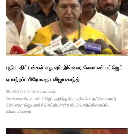
புதிய திட்டங்கள் எதுவும் இல்லை; வேளாண் பட்ஜெட்
ஏமாற்றம்: பிரேமலதா விஜயகாந்த்
06/08/2026
No Comments
சென்னை:வேளாண் பட்ஜெட் குறித்து தேமுதிக பொதுச்செயலாளர்
பிரேமலதா விஜயகாந்த் செய்தியாளர்களிடம் தெரிவிக்கையில்,
விவசாயிகளை