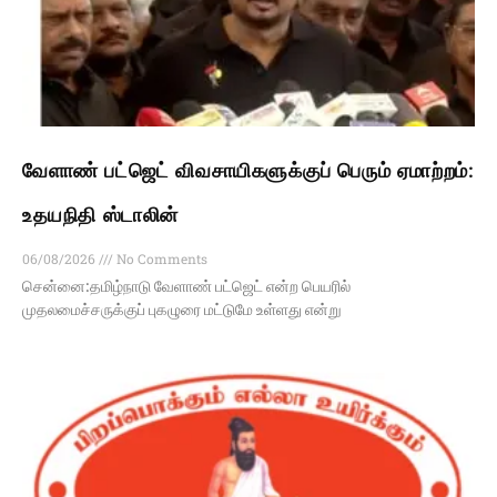
வேளாண் பட்ஜெட் விவசாயிகளுக்குப் பெரும் ஏமாற்றம்:
உதயநிதி ஸ்டாலின்
06/08/2026
No Comments
சென்னை:தமிழ்நாடு வேளாண் பட்ஜெட் என்ற பெயரில்
முதலமைச்சருக்குப் புகழுரை மட்டுமே உள்ளது என்று