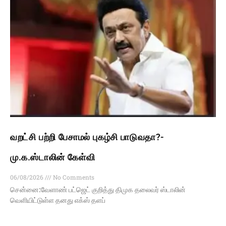
வறட்சி பற்றி பேசாமல் புகழ்சி பாடுவதா?-
மு.க.ஸ்டாலின் கேள்வி
06/08/2026
No Comments
சென்னை:வேளாண் பட்ஜெட் குறித்து திமுக தலைவர் ஸ்டாலின்
வெளியிட்டுள்ள தனது எக்ஸ் தளப்