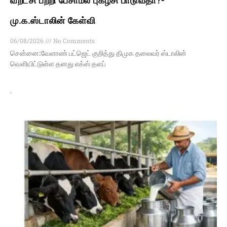
வறட்சி பற்றி பேசாமல் புகழ்சி பாடுவதா?-
மு.க.ஸ்டாலின் கேள்வி
06/08/2026
No Comments
சென்னை:வேளாண் பட்ஜெட் குறித்து திமுக தலைவர் ஸ்டாலின்
வெளியிட்டுள்ள தனது எக்ஸ் தளப்