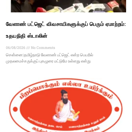
வேளாண் பட்ஜெட் விவசாயிகளுக்குப் பெரும் ஏமாற்றம்:
உதயநிதி ஸ்டாலின்
06/08/2026
No Comments
சென்னை:தமிழ்நாடு வேளாண் பட்ஜெட் என்ற பெயரில்
முதலமைச்சருக்குப் புகழுரை மட்டுமே உள்ளது என்று