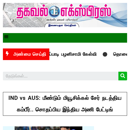
னவானது?: எடப்பாடி பழனிசாமி கேள்வி
அண்மை செய்தி
தொலைநோக்கு பார்வ
IND vs AUS: மீண்டும் மியூசிக்கல் சேர் நடத்திய
கம்பீர்.. சொதப்பிய இந்திய அணி பேட்டிங்