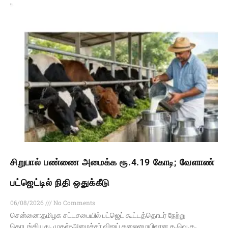
சிறுபால் பண்ணை அமைக்க ரூ.4.19 கோடி; வேளாண்
பட்ஜெட்டில் நிதி ஒதுக்கீடு
06/08/2026
No Comments
சென்னை:தமிழக சட்டசபையில் பட்ஜெட் கூட்டத்தொடர் நேற்று
தொடங்கியது. முதல்-அமைச்சர் விஜய் தலைமையிலான த.வெ.க.