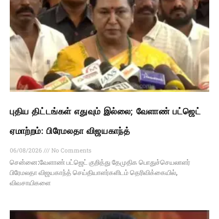
புதிய திட்டங்கள் எதுவும் இல்லை; வேளாண் பட்ஜெட்
ஏமாற்றம்: பிரேமலதா விஜயகாந்த்
06/08/2026
No Comments
சென்னை:வேளாண் பட்ஜெட் குறித்து தேமுதிக பொதுச்செயலாளர்
பிரேமலதா விஜயகாந்த் செய்தியாளர்களிடம் தெரிவிக்கையில்,
விவசாயிகளை