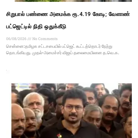
சிறுபால் பண்ணை அமைக்க ரூ.4.19 கோடி; வேளாண்
பட்ஜெட்டில் நிதி ஒதுக்கீடு
06/08/2026
No Comments
சென்னை:தமிழக சட்டசபையில் பட்ஜெட் கூட்டத்தொடர் நேற்று
தொடங்கியது. முதல்-அமைச்சர் விஜய் தலைமையிலான த.வெ.க.