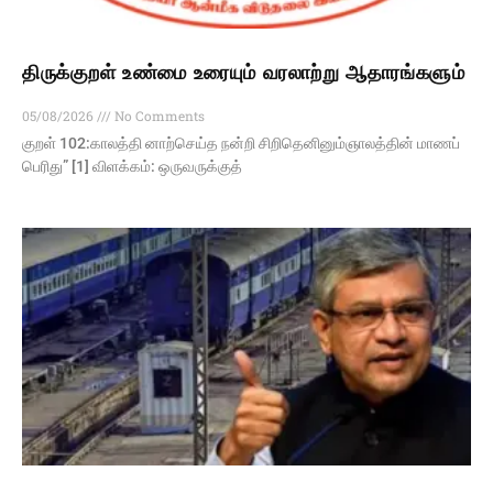
திருக்குறள் உண்மை உரையும் வரலாற்று ஆதாரங்களும்
05/08/2026
No Comments
குறள் 102:காலத்தி னாற்செய்த நன்றி சிறிதெனினும்ஞாலத்தின் மாணப்
பெரிது” [1] விளக்கம்: ஒருவருக்குத்