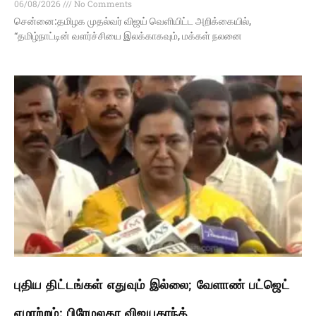
06/08/2026
No Comments
சென்னை:தமிழக முதல்வர் விஜய் வெளியிட்ட அறிக்கையில்,
“தமிழ்நாட்டின் வளர்ச்சியை இலக்காகவும், மக்கள் நலனை
புதிய திட்டங்கள் எதுவும் இல்லை; வேளாண் பட்ஜெட்
ஏமாற்றம்: பிரேமலதா விஜயகாந்த்