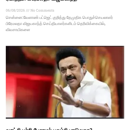
06/08/2026
No Comments
சென்னை:வேளாண் பட்ஜெட் குறித்து தேமுதிக பொதுச்செயலாளர்
பிரேமலதா விஜயகாந்த் செய்தியாளர்களிடம் தெரிவிக்கையில்,
விவசாயிகளை