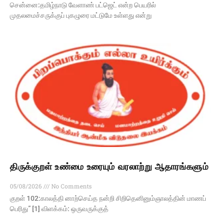
சென்னை:தமிழ்நாடு வேளாண் பட்ஜெட் என்ற பெயரில்
முதலமைச்சருக்குப் புகழுரை மட்டுமே உள்ளது என்று
திருக்குறள் உண்மை உரையும் வரலாற்று ஆதாரங்களும்
05/08/2026
No Comments
குறள் 102:காலத்தி னாற்செய்த நன்றி சிறிதெனினும்ஞாலத்தின் மாணப்
பெரிது” [1] விளக்கம்: ஒருவருக்குத்