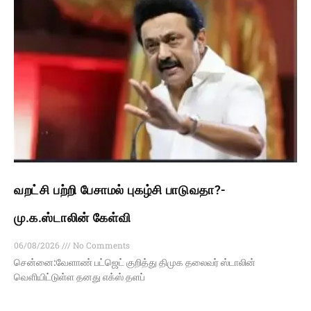
வறட்சி பற்றி பேசாமல் புகழ்சி பாடுவதா?-
மு.க.ஸ்டாலின் கேள்வி
06/08/2026
No Comments
சென்னை:வேளாண் பட்ஜெட் குறித்து திமுக தலைவர் ஸ்டாலின்
வெளியிட்டுள்ள தனது எக்ஸ் தளப்