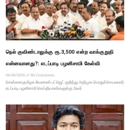
நெல் குவிண்டாலுக்கு ரூ.3,500 என்ற வாக்குறுதி
என்னவானது?: எடப்பாடி பழனிசாமி கேள்வி
06/08/2026
No Comments
சென்னை,தமிழக வேளாண் பட்ஜெட் குறித்து அதிமுக பொதுச்செயலாளர்
எடப்பாடி பழனிசாமி செய்தியாளர்களுக்கு அவர்