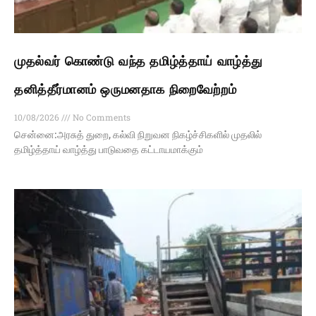
முதல்வர் கொண்டு வந்த தமிழ்த்தாய் வாழ்த்து
தனித்தீர்மானம் ஒருமனதாக நிறைவேற்றம்
10/08/2026
No Comments
சென்னை:அரசுத் துறை, கல்வி நிறுவன நிகழ்ச்சிகளில் முதலில்
தமிழ்த்தாய் வாழ்த்து பாடுவதை கட்டாயமாக்கும்