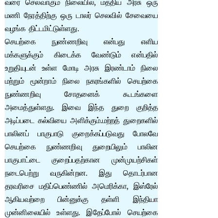
வரை செலவாகும் நிலையில், மத்திய அரசு ஒரு
மணி நேரத்திற்கு ஒரு டாலர் செலவில் சேவையை
வழங்க திட்டமிட்டுள்ளது.
செயற்கை நுண்ணறிவு என்பது எளிய
மக்களுக்கும் கிடைக்க வேண்டும் என்பதில்
உறுதியுடன் உள்ள மோடி அரசு இரண்டாம் நிலை
மற்றும் மூன்றாம் நிலை நகரங்களில் செயற்கை
நுண்ணறிவு சோதனைக் கூடங்களை
அமைத்துள்ளது. இவை இந்த துறை குறித்த
அடிப்படை கல்வியை அளிக்கும்.மற்றத் துறைகளில்
பாலினப் பாகுபாடு குறைக்கப்படுவது போலவே
செயற்கை நுண்ணறிவு துறையிலும் பாலின
பாகுபாட்டை குறைப்பதற்கான முன்முயற்சிகள்
நடைபெற்று வருகின்றன. இது தொடர்பான
தரவரிசை மதிப்பெண்ணில் அமெரிக்கா, இஸ்ரேல்
ஆகியவற்றை பின்னுக்கு தள்ளி இந்தியா
முன்னிலையில் உள்ளது. இதேப்போல் செயற்கை