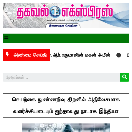
யமைப்பாளத் ஏ.ஆர்.ரகுமானின் மகன் அமீன்
அண்மை செய்தி
பிஇ, பிடெக் க
செயற்கை நுண்ணறிவு திறனில் அதிவேகமாக
வளர்ச்சியடையும் ஐந்தாவது நாடாக இந்தியா