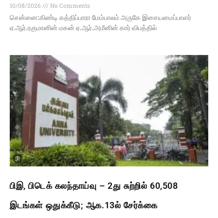
10/08/2026
No Comments
சென்னை:கிண்டி கத்திப்பாரா மேம்பாலம் அருகே இசையமைப்பாளர்
ஏ.ஆர்.ரகுமானின் மகன் ஏ.ஆர்.அமீனின் கார் விபத்தில்
பிஇ, பிடெக் கலந்தாய்வு – 2து சுற்றில் 60,508
இடங்கள் ஒதுக்கீடு; ஆக.13ல் சேர்க்கை