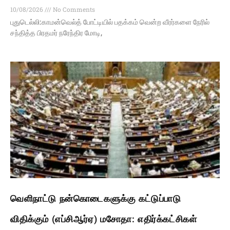
10/08/2026
No Comments
புதுடெல்லி:காமன்வெல்த் போட்டியில் பதக்கம் வென்ற வீரர்களை நேரில்
சந்தித்த பிரதமர் நரேந்திர மோடி,
வெளிநாட்டு நன்கொடைகளுக்கு கட்டுப்பாடு
விதிக்கும் (எப்சிஆர்ஏ) மசோதா: எதிர்க்கட்சிகள்