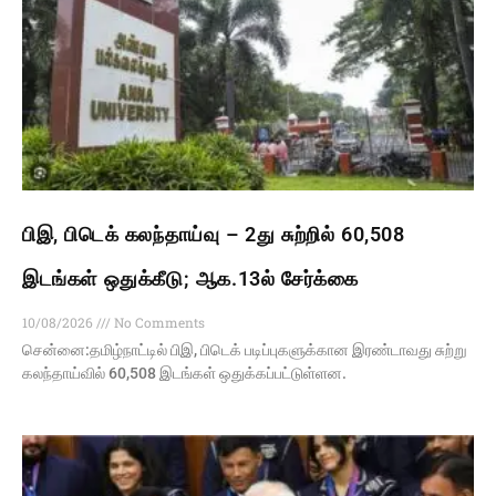
பிஇ, பிடெக் கலந்தாய்வு – 2து சுற்றில் 60,508
இடங்கள் ஒதுக்கீடு; ஆக.13ல் சேர்க்கை
10/08/2026
No Comments
சென்னை:தமிழ்நாட்டில் பிஇ, பிடெக் படிப்புகளுக்கான இரண்டாவது சுற்று
கலந்தாய்வில் 60,508 இடங்கள் ஒதுக்கப்பட்டுள்ளன.