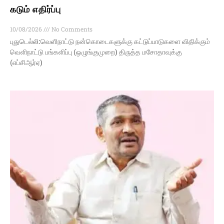
கடும் எதிர்ப்பு
10/08/2026
No Comments
புதுடெல்லி:வெளி​நாட்டு நன்​கொடைகளுக்கு கட்​டுப்​பாடு​களை விதிக்​கும்
வெளிநாட்டு பங்களிப்பு (ஒழுங்​கு​முறை) திருத்த மசோதாவுக்கு
(எப்சிஆர்ஏ)