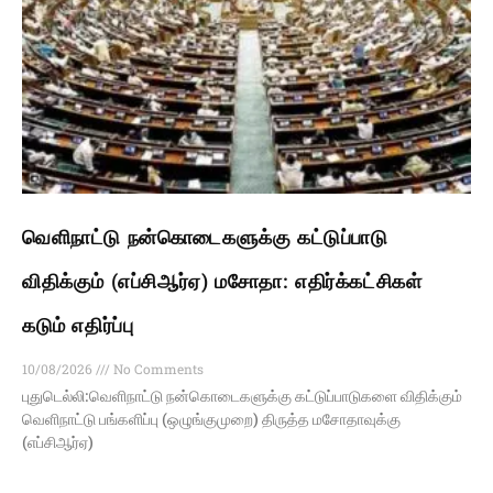
வெளிநாட்டு நன்கொடைகளுக்கு கட்டுப்பாடு
விதிக்கும் (எப்சிஆர்ஏ) மசோதா: எதிர்க்கட்சிகள்
கடும் எதிர்ப்பு
10/08/2026
No Comments
புதுடெல்லி:வெளி​நாட்டு நன்​கொடைகளுக்கு கட்​டுப்​பாடு​களை விதிக்​கும்
வெளிநாட்டு பங்களிப்பு (ஒழுங்​கு​முறை) திருத்த மசோதாவுக்கு
(எப்சிஆர்ஏ)