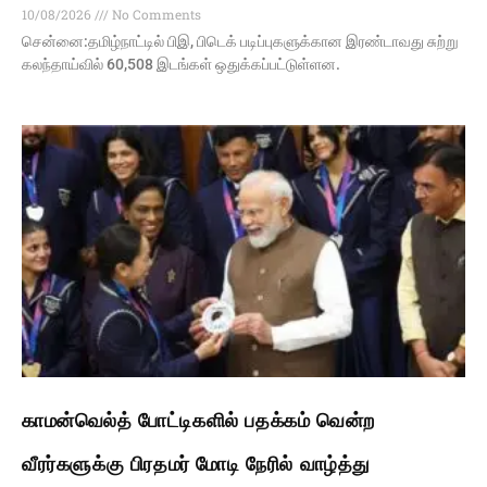
10/08/2026
No Comments
சென்னை:தமிழ்நாட்டில் பிஇ, பிடெக் படிப்புகளுக்கான இரண்டாவது சுற்று
கலந்தாய்வில் 60,508 இடங்கள் ஒதுக்கப்பட்டுள்ளன.
காமன்வெல்த் போட்டிகளில் பதக்கம் வென்ற
வீரர்களுக்கு பிரதமர் மோடி நேரில் வாழ்த்து