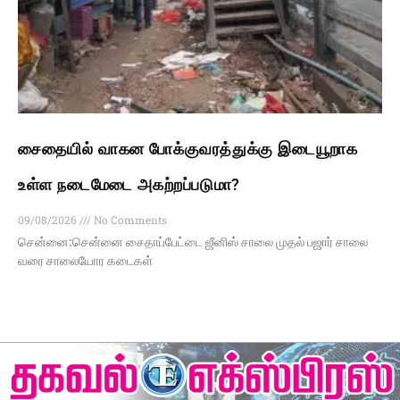
சைதையில் வாகன போக்குவரத்துக்கு இடையூறாக
உள்ள நடைமேடை அகற்றப்படுமா?
09/08/2026
No Comments
சென்னை:சென்னை சைதாப்பேட்டை ஜீனிஸ் சாலை முதல் பஜார் சாலை
வரை சாலையோர கடைகள்