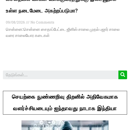
உள்ள நடைமேடை அகற்றப்படுமா?
09/08/2026
No Comments
சென்னை:சென்னை சைதாப்பேட்டை ஜீனிஸ் சாலை முதல் பஜார் சாலை
வரை சாலையோர கடைகள்
செயற்கை நுண்ணறிவு திறனில் அதிவேகமாக
வளர்ச்சியடையும் ஐந்தாவது நாடாக இந்தியா