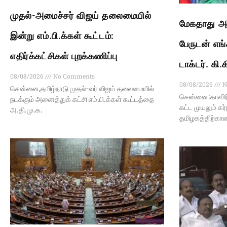
முதல்-அமைச்சர் விஜய் தலைமையில்
மேகதாது அண
இன்று எம்.பி.க்கள் கூட்டம்:
பேருடன் எங்
எதிர்க்கட்சிகள் புறக்கணிப்பு
டாக்டர். கி
08/08/2026
No Comments
08/08/2026
N
சென்னை,தமிழ்நாடு முதல்-வர் விஜய் தலைமையில்
சென்னை:காவிர
நடக்கும் அனைத்துக் கட்சி எம்.பி.க்கள் கூட்டத்தை
கட்ட முயலும் க
அ.தி.மு.க.
தமிழகத்திற்கா