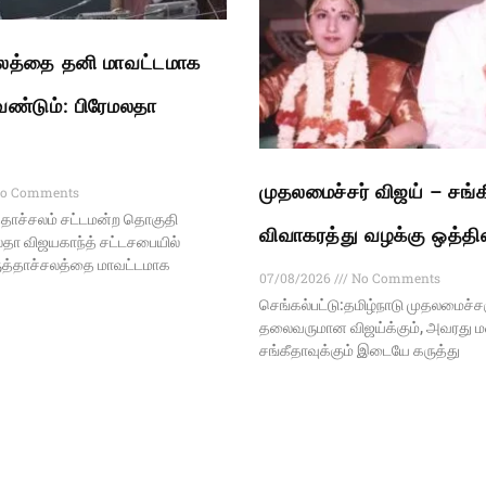
சலத்தை தனி மாவட்டமாக
ேண்டும்: பிரேமலதா
முதலமைச்சர் விஜய் – சங்க
o Comments
தாச்சலம் சட்டமன்ற தொகுதி
விவாகரத்து வழக்கு ஒத்தி
மலதா விஜயகாந்த் சட்டசபையில்
ருத்தாச்சலத்தை மாவட்டமாக
07/08/2026
No Comments
செங்கல்பட்டு:தமிழ்நாடு முதலமைச்ச
தலைவருமான விஜய்க்கும், அவரது
சங்கீதாவுக்கும் இடையே கருத்து