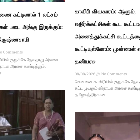
காவிரி விவகாரம்: ஆளும்,
ை கட்டினால் 1 லட்சம்
எதிர்க்கட்சிகள் கூட கூட்ட
கள் படை அங்கு இருக்கும்:
அனைத்துக்கட்சி கூட்டத்த
.கிருஷ்ணசாமி
கூட்டியுள்ளோம்: முன்னாள் 
o Comments
ியின் குறுக்கே தேகதாது அணை
தனியரசு
ர்நாடக அரசை கண்டித்தும்,
ன
08/08/2026
No Comments
சென்னை:காவிரியின் குறுக்கே த
கட்ட முயலும் கர்நாடக அரசை கண்டித்
தமிழகத்திற்கான