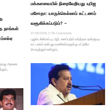
மக்களவையில் நிறைவேறியது யுபிஐ
மசோதா: யாருக்கெல்லாம் கட்டணம்
ாத
வசூலிக்கப்படும்? –
ை நாங்கள்
07/08/2026
No Comments
எம்எல்ஏ
புதுடெல்லி:எம்.டி.ஆர். எனப்படும் வர்த்தக தள்ளுபடி
கட்டணம் என்பது வணிகர்களுக்கு மட்டுமே
பொருந்தும் என்றும்,
ேகதாது அணை
தும்,