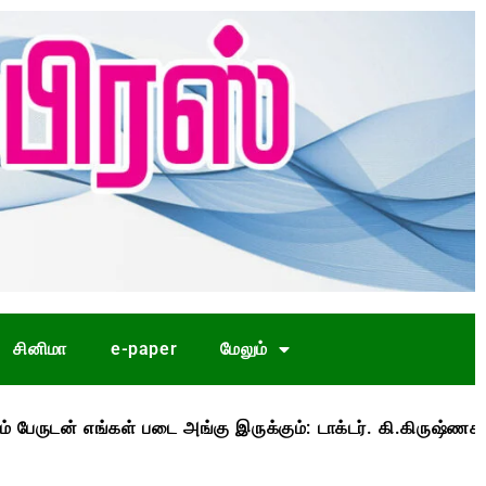
சினிமா
e-paper
மேலும்
 படை அங்கு இருக்கும்: டாக்டர். கி.கிருஷ்ணசாமி
காவிர