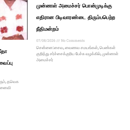
முன்னாள் அமைச்சர் பொன்முடிக்கு
எதிரான பிடிவாரண்டை திரும்பபெற்ற
நீதிமன்றம்
07/08/2026
No Comments
சென்னை:சைவ, வைணவ சமயங்கள், பெண்கள்
ீதா
குறித்து சர்ச்சைக்குரிய பேச்சு வழக்கில், முன்னாள்
அமைச்சர்
வைப்பு
ரும், தவெக
 மனைவி