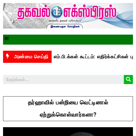
ல் இன்று எம்.பி.க்கள் கூட்டம்: எதிர்க்கட்சிகள் புறக்கணிப்பு
அண்மை செய்தி
தர்ஹாவில் பன்றியை வெட்டினால்
ஏற்றுக்கொள்வார்களா?