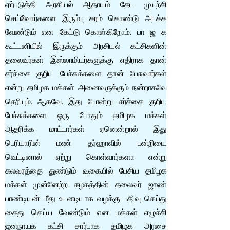
ஏற்படுத்தி அரசியல் ஆதாயம் தேட முயற்சி
செய்வோர்களை இரும்பு கரம் கொண்டு அடக்க
வேண்டும் என கேட்டு கொள்கிறோம். பா ஜ க
கூட்டனியில் இருக்கும் அரசியல் கட்சிகளின்
தலைவர்கள் இஸ்லாமியர்களுக்கு எதிராக தான்
சர்ச்சை குறிய பேச்சுக்களை தான் பேசுவார்கள்
என்று தமிழக மக்கள் அனைவருக்கும் நன்றாகவே
தெரியும். ஆகவே. இது போன்று சர்ச்சை குறிய
பேச்சுக்களை ஒரு போதும் தமிழக மக்கள்
ஆதரிக்க மாட்டார்கள் ஏனென்றால் இது
பெரியாரின் மண் தர்ஹாவில் பன்றியை
வெட்டினால் ஏற்று கொள்வார்களா என்று
கலவரத்தை துண்டும் வகையில் பேசிய தமிழக
மக்கள் முன்னேற்ற கழகத்தின் தலைவர் ஜாண்
பாண்டியன் மீது உடனடியாக வழக்கு பதிவு செய்து
கைது செய்ய வேண்டும் என மக்கள் எழுச்சி
ஜனநாயக கட்சி சார்பாக தமிழக அரசை