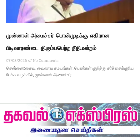
முன்னாள் அமைச்சர் பொன்முடிக்கு எதிரான
பிடிவாரண்டை திரும்பபெற்ற நீதிமன்றம்
07/08/2026
No Comments
சென்னை:சைவ, வைணவ சமயங்கள், பெண்கள் குறித்து சர்ச்சைக்குரிய
பேச்சு வழக்கில், முன்னாள் அமைச்சர்