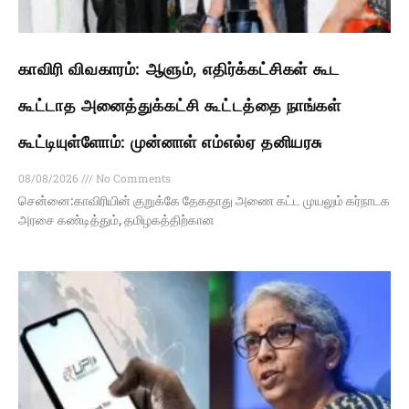
காவிரி விவகாரம்: ஆளும், எதிர்க்கட்சிகள் கூட
கூட்டாத அனைத்துக்கட்சி கூட்டத்தை நாங்கள்
கூட்டியுள்ளோம்: முன்னாள் எம்எல்ஏ தனியரசு
08/08/2026
No Comments
சென்னை:காவிரியின் குறுக்கே தேகதாது அணை கட்ட முயலும் கர்நாடக
அரசை கண்டித்தும், தமிழகத்திற்கான