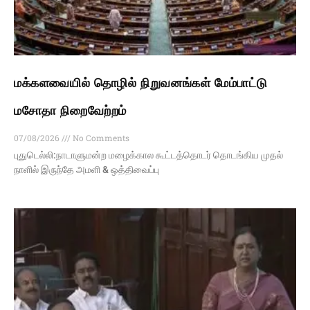
மக்களவையில் தொழில் நிறுவனங்கள் மேம்பாட்டு
மசோதா நிறைவேற்றம்
07/08/2026
No Comments
புதுடெல்லி:நாடாளுமன்ற மழைக்கால கூட்டத்தொடர் தொடங்கிய முதல்
நாளில் இருந்தே அமளி & ஒத்திவைப்பு