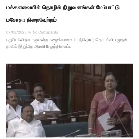
மக்களவையில் தொழில் நிறுவனங்கள் மேம்பாட்டு
மசோதா நிறைவேற்றம்
07/08/2026
No Comments
புதுடெல்லி:நாடாளுமன்ற மழைக்கால கூட்டத்தொடர் தொடங்கிய முதல்
நாளில் இருந்தே அமளி & ஒத்திவைப்பு