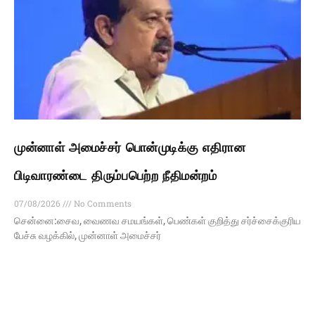
முன்னாள் அமைச்சர் பொன்முடிக்கு எதிரான
பிடிவாரண்டை திரும்பபெற்ற நீதிமன்றம்
07/08/2026
No Comments
சென்னை:சைவ, வைணவ சமயங்கள், பெண்கள் குறித்து சர்ச்சைக்குரிய
பேச்சு வழக்கில், முன்னாள் அமைச்சர்