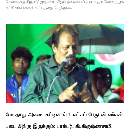
சென்னை,தமிழ்நாடு முதல்-வர் விஜய் தலைமையில் நடக்கும் அனைத்துக்
கட்சி எம்.பி.க்கள் கூட்டத்தை அ.தி.மு.க.
மேகதாது அணை கட்டினால் 1 லட்சம் பேருடன் எங்கள்
படை அங்கு இருக்கும்: டாக்டர். கி.கிருஷ்ணசாமி