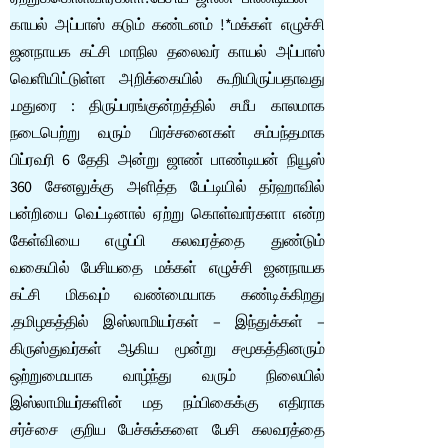
காயல் அப்பாஸ் கடும் கண்டனம் !*மக்கள் எழுச்சி
ஜனநாயக கட்சி மாநில தலைவர் காயல் அப்பாஸ்
வெளியிட்டுள்ள அறிக்கையில் கூறியிருப்பதாவது
.மதுரை : திருப்பரங்குன்றத்தில் சமீப காலமாக
நடைபெற்று வரும் பிரச்சனைகள் சம்பந்தமாக
பிப்ரவரி 6 தேதி அன்று ஜாண் பாண்டியன் நியூஸ்
360 சேனலுக்கு அளித்த பேட்டியில் தர்ஹாவில்
பன்றியை வெட்டினால் ஏற்று கொள்வார்களா என்ற
கேள்வியை எழுப்பி கலவரத்தை துண்டும்
வகையில் பேசியதை மக்கள் எழுச்சி ஜனநாயக
கட்சி மிகவும் வண்மையாக கண்டிக்கிறது
.தமிழகத்தில் இஸ்லாமியர்கள் – இந்துக்கள் –
கிருஸ்துவர்கள் ஆகிய மூன்று சமூகத்தினரும்
ஒற்றுமையாக வாழ்ந்து வரும் நிலையில்
இஸ்லாமியர்களின் மத நம்பிகைக்கு எதிராக
சர்ச்சை குறிய பேச்சுக்களை பேசி கலவரத்தை