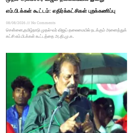
எம்.பி.க்கள் கூட்டம்: எதிர்க்கட்சிகள் புறக்கணிப்பு
08/08/2026
No Comments
சென்னை,தமிழ்நாடு முதல்-வர் விஜய் தலைமையில் நடக்கும் அனைத்துக்
கட்சி எம்.பி.க்கள் கூட்டத்தை அ.தி.மு.க.