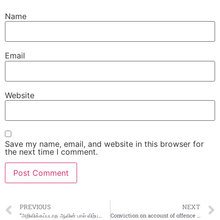
Name
Email
Website
Save my name, email, and website in this browser for
the next time I comment.
PREVIOUS
NEXT
“அறிவிக்கப்படாத ஆவின் பால் விற்பனை விலை உயர்வை திணிக்கும் மொத்த விநியோகஸ்தர்கள்.”
Conviction on account of offence committed in violation of the provisions of the Income Tax Act, 1961 – Conviction obtained during the month of January 2025 in Tamilnadu & Pondicherry charge of Income Tax Department