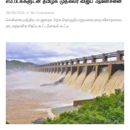
எம்.பி.க்களுடன் தமிழக முதல்வர் விஜய் ஆலோசனை
08/08/2026
No Comments
சென்னை,மத்திய பா.ஜனதா அரசு தொகுதி மறுவரையறை மசோதாவை
நாடாளுமன்ற சிறப்பு கூட்டத்தைக் கூட்டி