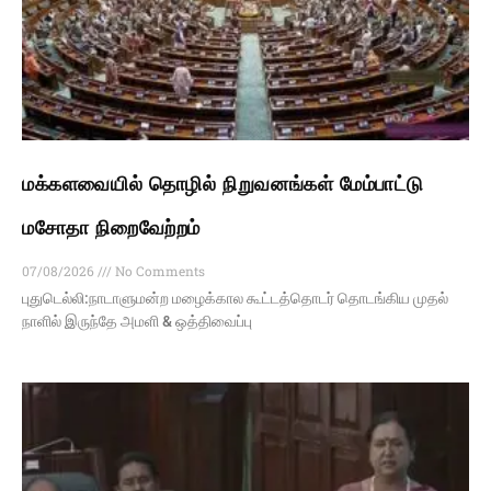
மக்களவையில் தொழில் நிறுவனங்கள் மேம்பாட்டு
மசோதா நிறைவேற்றம்
07/08/2026
No Comments
புதுடெல்லி:நாடாளுமன்ற மழைக்கால கூட்டத்தொடர் தொடங்கிய முதல்
நாளில் இருந்தே அமளி & ஒத்திவைப்பு