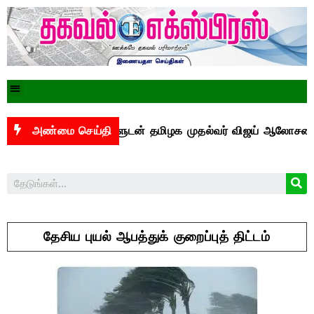
எம்.பி.க்களுடன் தமிழக முதல்வர் விஜய் ஆலோசனை
அண்மை செய்தி
மே
தேசிய புயல் ஆபத்துக் குறைப்புத் திட்டம்