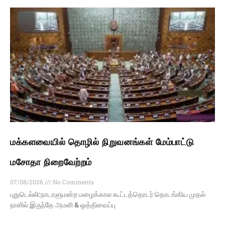
மக்களவையில் தொழில் நிறுவனங்கள் மேம்பாட்டு
மசோதா நிறைவேற்றம்
07/08/2026
No Comments
புதுடெல்லி:நாடாளுமன்ற மழைக்கால கூட்டத்தொடர் தொடங்கிய முதல்
நாளில் இருந்தே அமளி & ஒத்திவைப்பு