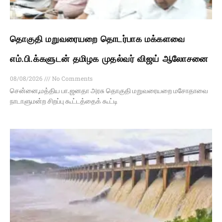
தொகுதி மறுவரையறை தொடர்பாக மக்களவை
எம்.பி.க்களுடன் தமிழக முதல்வர் விஜய் ஆலோசனை
08/08/2026
No Comments
சென்னை,மத்திய பா.ஜனதா அரசு தொகுதி மறுவரையறை மசோதாவை
நாடாளுமன்ற சிறப்பு கூட்டத்தைக் கூட்டி