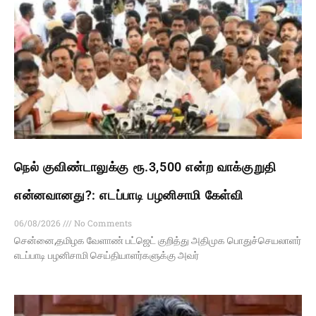
நெல் குவிண்டாலுக்கு ரூ.3,500 என்ற வாக்குறுதி
என்னவானது?: எடப்பாடி பழனிசாமி கேள்வி
06/08/2026
No Comments
சென்னை,தமிழக வேளாண் பட்ஜெட் குறித்து அதிமுக பொதுச்செயலாளர்
எடப்பாடி பழனிசாமி செய்தியாளர்களுக்கு அவர்