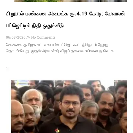
சிறுபால் பண்ணை அமைக்க ரூ.4.19 கோடி; வேளாண்
பட்ஜெட்டில் நிதி ஒதுக்கீடு
06/08/2026
No Comments
சென்னை:தமிழக சட்டசபையில் பட்ஜெட் கூட்டத்தொடர் நேற்று
தொடங்கியது. முதல்-அமைச்சர் விஜய் தலைமையிலான த.வெ.க.