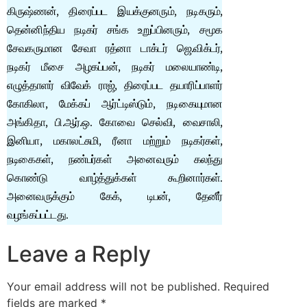
கிருஷ்ணன், திரைப்பட இயக்குனரும், நடிகரும்,
தென்னிந்திய நடிகர் சங்க உறுப்பினரும், சமூக
சேவகருமான சேவா ரத்னா டாக்டர் ஜெ.விக்டர்,
நடிகர் மீசை அழகப்பன், நடிகர் மலையாண்டி,
எழுத்தாளர் விவேக் ரா‌ஜ், திரைப்பட தயாரிப்பாளர்
கோகிலா, மேக்கப் ஆர்ட்டிஸ்டும், நடிகையுமான
அங்கிதா, பி.ஆர்.ஒ. கோவை செல்வி, வைசாலி,
இனியா, மகாலட்சுமி, ரீனா மற்றும் நடிகர்கள்,
நடிகைகள், நண்பர்கள் அனைவரும் கலந்து
கொண்டு வாழ்த்துக்கள் கூறினார்கள்.
அனைவருக்கும் கேக், டிபன், தேனீர்
வழங்கப்பட்டது.
Leave a Reply
Your email address will not be published.
Required
fields are marked
*