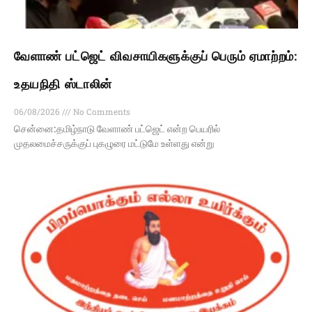
வேளாண் பட்ஜெட் விவசாயிகளுக்குப் பெரும் ஏமாற்றம்:
உதயநிதி ஸ்டாலின்
06/08/2026
No Comments
சென்னை:தமிழ்நாடு வேளாண் பட்ஜெட் என்ற பெயரில்
முதலமைச்சருக்குப் புகழுரை மட்டுமே உள்ளது என்று