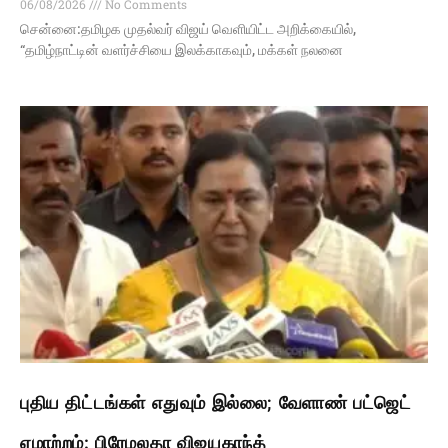
06/08/2026
No Comments
சென்னை:தமிழக முதல்வர் விஜய் வெளியிட்ட அறிக்கையில்,
“தமிழ்நாட்டின் வளர்ச்சியை இலக்காகவும், மக்கள் நலனை
புதிய திட்டங்கள் எதுவும் இல்லை; வேளாண் பட்ஜெட்
ஏமாற்றம்: பிரேமலதா விஜயகாந்த்