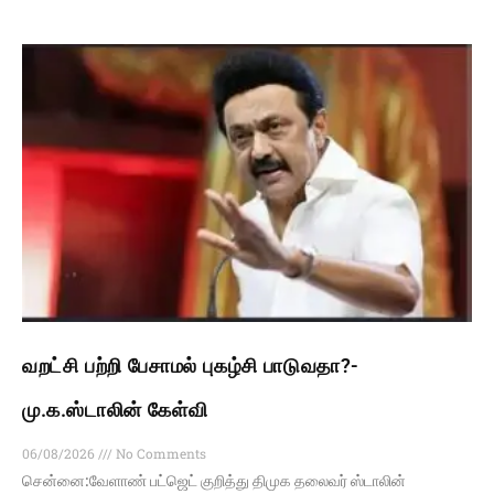
வறட்சி பற்றி பேசாமல் புகழ்சி பாடுவதா?-
மு.க.ஸ்டாலின் கேள்வி
06/08/2026
No Comments
சென்னை:வேளாண் பட்ஜெட் குறித்து திமுக தலைவர் ஸ்டாலின்