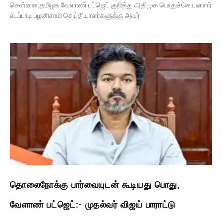
சென்னை,தமிழக வேளாண் பட்ஜெட் குறித்து அதிமுக பொதுச்செயலாளர்
எடப்பாடி பழனிசாமி செய்தியாளர்களுக்கு அவர்
தொலைநோக்கு பார்வையுடன் கூடியது பொது,
வேளாண் பட்ஜெட்:- முதல்வர் விஜய் பாராட்டு