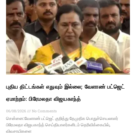
புதிய திட்டங்கள் எதுவும் இல்லை; வேளாண் பட்ஜெட்
ஏமாற்றம்: பிரேமலதா விஜயகாந்த்
06/08/2026
No Comments
சென்னை:வேளாண் பட்ஜெட் குறித்து தேமுதிக பொதுச்செயலாளர்
பிரேமலதா விஜயகாந்த் செய்தியாளர்களிடம் தெரிவிக்கையில்,
விவசாயிகளை