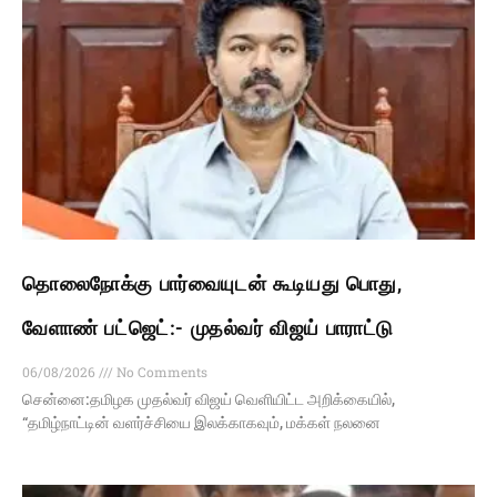
தொலைநோக்கு பார்வையுடன் கூடியது பொது,
வேளாண் பட்ஜெட்:- முதல்வர் விஜய் பாராட்டு
06/08/2026
No Comments
சென்னை:தமிழக முதல்வர் விஜய் வெளியிட்ட அறிக்கையில்,
“தமிழ்நாட்டின் வளர்ச்சியை இலக்காகவும், மக்கள் நலனை