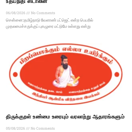
உதயநிதி ஸ்டாலின்
06/08/2026
No Comments
சென்னை:தமிழ்நாடு வேளாண் பட்ஜெட் என்ற பெயரில்
முதலமைச்சருக்குப் புகழுரை மட்டுமே உள்ளது என்று
திருக்குறள் உண்மை உரையும் வரலாற்று ஆதாரங்களும்
05/08/2026
No Comments