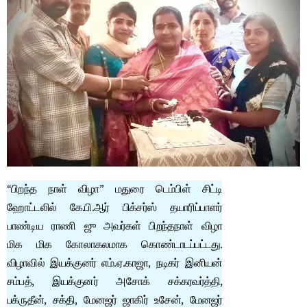
“பிறந்த நாள் விழா” மதுரை டெம்பிள் சிட்டி
ஹோட்டலில் கே.பி.ஆர் பிக்சர்ஸ் தயாரிப்பாளர்
பாண்டிய ராணி ஜு அவர்கள் பிறந்தநாள் விழா
மிக மிக கோலாகலமாக கொண்டாடப்பட்டது.
விழாவில் இயக்குனர் எம்.ஏ.காஜா, நடிகர் இனியன்
சம்பத், இயக்குனர் அசோக் சக்கரவர்த்தி,
பக்ருதீன், சக்தி, மேனஜர் ஜாகிர் உசேன், மேனஜர்