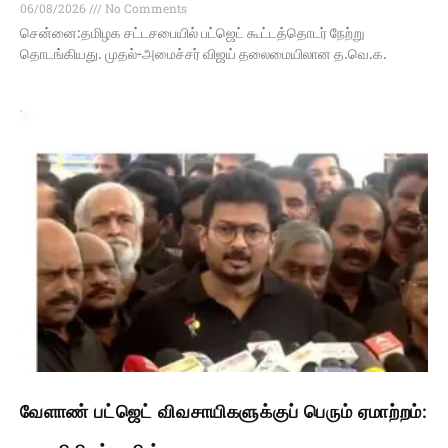
06/08/2026
No Comments
சென்னை:தமிழக சட்டசபையில் பட்ஜெட் கூட்டத்தொடர் நேற்று
தொடங்கியது. முதல்-அமைச்சர் விஜய் தலைமையிலான த.வெ.க.
வேளாண் பட்ஜெட் விவசாயிகளுக்குப் பெரும் ஏமாற்றம்: