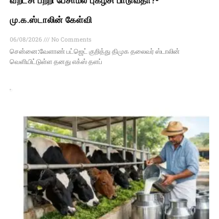
வறட்சி பற்றி பேசாமல் புகழ்சி பாடுவதா?-
மு.க.ஸ்டாலின் கேள்வி
06/08/2026
No Comments
சென்னை:வேளாண் பட்ஜெட் குறித்து திமுக தலைவர் ஸ்டாலின்
வெளியிட்டுள்ள தனது எக்ஸ் தளப்