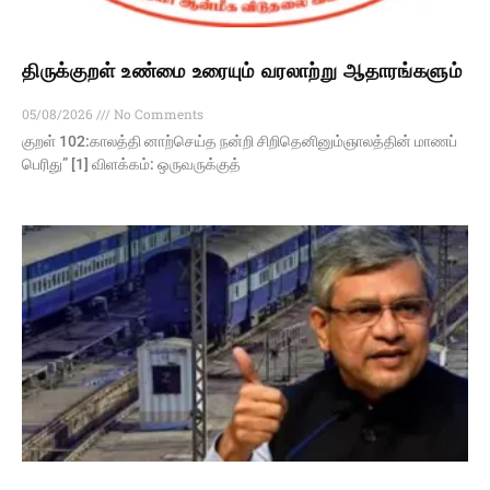
திருக்குறள் உண்மை உரையும் வரலாற்று ஆதாரங்களும்
05/08/2026
No Comments
குறள் 102:காலத்தி னாற்செய்த நன்றி சிறிதெனினும்ஞாலத்தின் மாணப்
பெரிது” [1] விளக்கம்: ஒருவருக்குத்