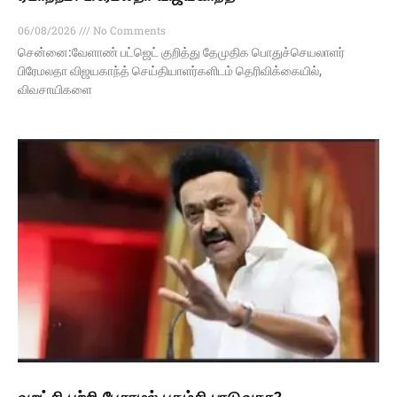
06/08/2026
No Comments
சென்னை:வேளாண் பட்ஜெட் குறித்து தேமுதிக பொதுச்செயலாளர்
பிரேமலதா விஜயகாந்த் செய்தியாளர்களிடம் தெரிவிக்கையில்,
விவசாயிகளை