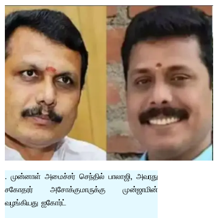
. முன்னாள் அமைச்சர் செந்தில் பாலாஜி, அவரது
சகோதரர் அசோக்குமாருக்கு முன்ஜாமின்
வழங்கியது ஐகோர்ட்