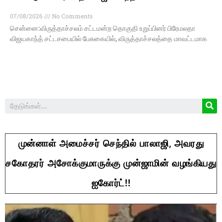
07/08/2026
No Comments
சென்னை:விருத்தாச்சலம் சட்டமன்ற தொகுதி உறுப்பினர் பிரேமலதா
விஜயகாந்த் சட்டசபையில் பேசுகையில், விருத்தாச்சலத்தை மாவட்டமாக
முன்னாள் அமைச்சர் செந்தில் பாலாஜி, அவரது
சகோதரர் அசோக்குமாருக்கு முன்ஜாமின் வழங்கியது
ஐகோர்ட்!!