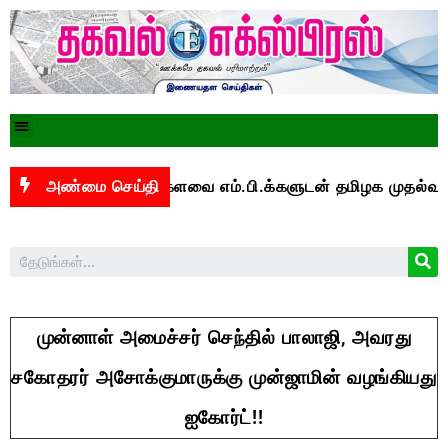
்பாக மக்களவை எம்.பி.க்களுடன் தமிழக முதல்வர் விஜய் 
அண்மை செய்தி
முன்னாள் அமைச்சர் செந்தில் பாலாஜி, அவரது
சகோதரர் அசோக்குமாருக்கு முன்ஜாமின் வழங்கியது
ஐகோர்ட்!!