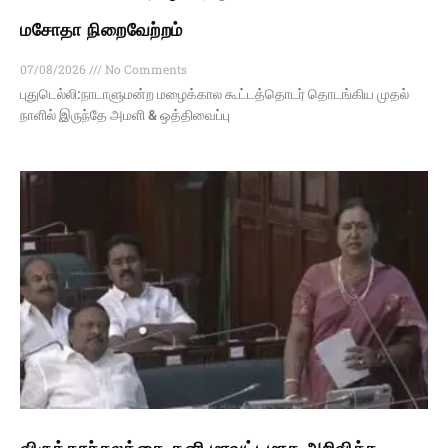
மசோதா நிறைவேற்றம்
07/08/2026
No Comments
புதுடெல்லி:நாடாளுமன்ற மழைக்கால கூட்டத்தொடர் தொடங்கிய முதல்
நாளில் இருந்தே அமளி & ஒத்திவைப்பு