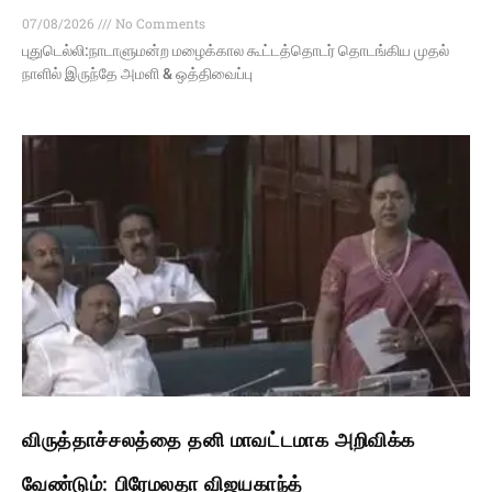
07/08/2026
No Comments
புதுடெல்லி:நாடாளுமன்ற மழைக்கால கூட்டத்தொடர் தொடங்கிய முதல்
நாளில் இருந்தே அமளி & ஒத்திவைப்பு
விருத்தாச்சலத்தை தனி மாவட்டமாக அறிவிக்க
வேண்டும்: பிரேமலதா விஜயகாந்த்