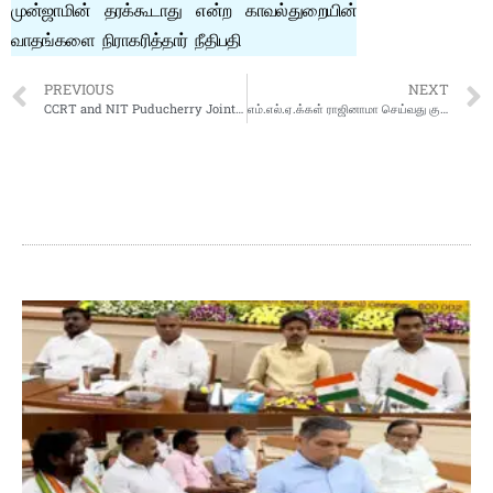
முன்ஜாமின் தரக்கூடாது என்ற காவல்துறையின்
வாதங்களை நிராகரித்தார் நீதிபதி
PREVIOUS
NEXT
CCRT and NIT Puducherry Jointly Inaugurate Five-Day Workshop on “Theatre in Education”
எம்.எல்.ஏ.க்கள் ராஜினாமா செய்வது குறித்து ஆளுநர் அர்லேக்கர் விளக்கம் கேட்கக்கூடும் என தகவல்.