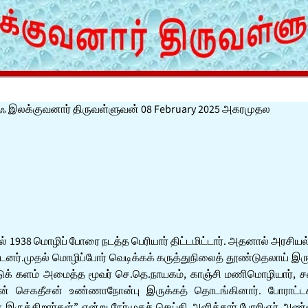
ஃஃ இலக்குவனார் திருவள்ளுவன் 08 February 2025 அகரமுதல
் 1938 மொழிப் போரை நடத்த பெரியார் திட்டமிட்டார். அதனால் அரசிய
ட்டனர்.முதல் மொழிப்போர் வெடிக்கக் கருத்துநிலைத் தூண்டுதலாய் இரு
க் களம் அமைத்த மூவர் செ.தெ.நாயகம், காஞ்சி மணிமொழியார், ச
ின் செகதீசன் உண்ணாநோன்பு இருக்கத் தொடங்கினார். போராட்ட
ருக்கிறார்கள்” என்று நேர்முகச் செய்தி அளித்தார்.பேரறிஞர் அண்ண