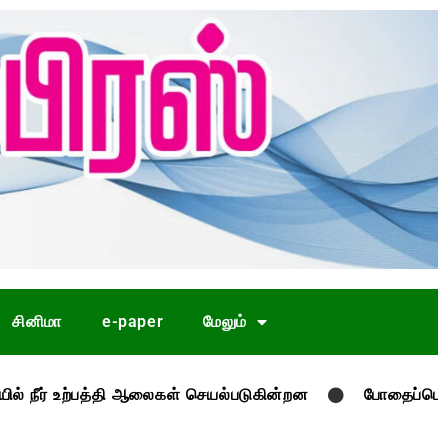
சினிமா
e-paper
மேலும்
் உற்பத்தி ஆலைகள் செயல்படுகின்றன
போதைப்பொருள் கடத்த