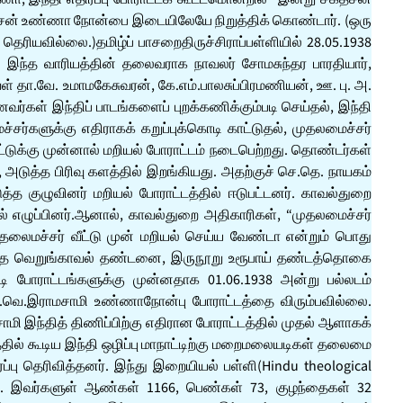
சகதீசன் உண்ணா நோன்பை இடையிலேயே நிறுத்திக் கொண்டார். (ஒரு
ெரியவில்லை.)தமிழ்ப் பாசறைதிருச்சிராப்பள்ளியில் 28.05.1938
ு. இந்த வாரியத்தின் தலைவராக நாவலர் சோமசுந்தர பாரதியார்,
் தா.வே. உமாமகேசுவரன், கே.எம்.பாலசுப்பிரமணியன், ஊ. பு. அ.
ணவர்கள் இந்திப் பாடங்களைப் புறக்கணிக்கும்படி செய்தல், இந்தி
சர்களுக்கு எதிராகக் கறுப்புக்கொடி காட்டுதல், முதலமைச்சர்
ீட்டுக்கு முன்னால் மறியல் போராட்டம் நடைபெற்றது. தொண்டர்கள்
, அடுத்த பிரிவு களத்தில் இறங்கியது. அதற்குச் செ.தெ. நாயகம்
 குழுவினர் மறியல் போராட்டத்தில் ஈடுபட்டனர். காவல்துறை
எழுப்பினர்.ஆனால், காவல்துறை அதிகாரிகள், “முதலமைச்சர்
ுதலைமச்சர் வீட்டு முன் மறியல் செய்ய வேண்டா என்றும் பொது
ஒரு மாத வெறுங்காவல் தண்டனை, இருநூறு உரூபாய் தண்டத்தொகை
ி போராட்டங்களுக்கு முன்னதாக 01.06.1938 அன்று பல்லடம்
ஈ.வெ.இராமசாமி உண்ணாநோன்பு போராட்டத்தை விரும்பவில்லை.
ி இந்தித் திணிப்பிற்கு எதிரான போராட்டத்தில் முதல் ஆளாகக்
த்தில் கூடிய இந்தி ஒழிப்பு மாநாட்டிற்கு மறைமலையடிகள் தலைமை
ப்பு தெரிவித்தனர். இந்து இறையியல் பள்ளி(Hindu theological
ன்றனர். இவர்களுள் ஆண்கள் 1166, பெண்கள் 73, குழந்தைகள் 32