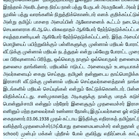
இறந்தால் அவரிடத்தை நிரப்ப நான் பத்து பேருடன் அமருவேன். அவர்
நூலில் பத்து வாரங்களில் நிறுத்திக்கொண்டார் எனக் குறிக்கப்பட்
அன்று தமிழ்ப் பாசறை அமைப்பின் ஆலோசனைக் கூட்டம் நடைபெற்றது
செயலாளராக கி.ஆ.பெ. விசுவநாதம் ஆகியோர் தேர்ந்தெடுக்கப்பட்டனர்
சவுந்தரபாண்டியன் ஆகியோர் தேர்ந்தெடுக்கப்பட்டனர். இந்த அமைப்பி
மொழியைப் பயிற்றுவிக்கும் பள்ளிகளுக்கு முன்னால் மறியல் போராட
வீட்டுக்கு முன்னால் மறியல் நடத்துதல் என்று பல்வேறு போராட்ட ம
பல பிரிவுகளாகப் பிரிந்து, ஒவ்வொரு நாளும் ஒவ்வொருவர் தலைமையில்
தலைமை தாங்கினார். மறியலில் ஈடுபட்ட அனைவரும் உடனடியாகக் 
அவர்களையும் கைது செய்தது. தமிழன் தன்னுடைய தாய்மொழிக்கா
இராசாசி வீட்டுக்கு முன்னால் மறியல் செய்தவர்களைத்தான் நாங்
இடங்களில் மறியல் செய்யுங்கள் என்றும் கேட்டுக்கொண்டார். ப
விதிக்கப்பட்டது. சண்முகானந்த அடிகளுக்கு நான்கு மாதக் கட
பொன்னுச்சாமி என்னும் மற்றோர் இளைஞரும் முதலைமச்சர் இராச
எனினும் மற்ற தலைவர்கள் உண்ணா நோன்பு இருப்பவர்களை ஓர் எடுத்த
கைதானார்.03.06.1938 முதல் கட்டாய இந்திக்கு எதிராகத் தமிழ்நாட்
வகித்தார்.முதலமைச்சர்(அப்போது தலைமையமைச்சர் என்றுதான் குறிப்
school) முன்பும் மக்கள் புற்றீசல் போல் குவிந்து எதிர்ப்பைக்