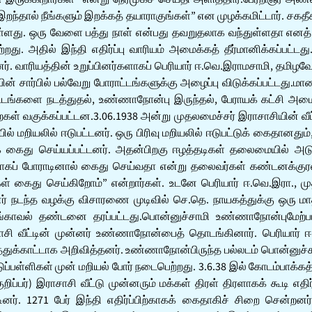
 இறந்தால் நீங்களும் இறக்கத் தயாராகுங்கள்” என முழக்கமிட்டார். 
டுள்ளது. ஒரு வேளை பத்து நாள் என்பது தவறுதலாக வந்துள்ளதா எனத் த
. அதில் இந்தி எதிர்ப்பு வாரியம் அமைக்கத் தீர்மானிக்கப்பட்டத
. வாரியத்தின் உறுப்பினர்களாகப் பெரியார் ஈ.வெ.இராமசாமி, தமிழவேள
ன் சார்பில் பல்வேறு போராட்டங்களுக்கு அழைப்பு விடுக்கப்பட்டது.மா
்டங்களை நடத்துதல், உண்ணாநோன்பு இருந்தல், பேராயக் கட்சி அமைச்
ுறைகள் வகுக்கப்பட்டன.3.06.1938 அன்று முதலமைச்சர் இராசாசியின் வ
 மறியலில் ஈடுபட்டனர். ஒரு பிரிவு மறியலில் ஈடுபட்டுக் கைதானதும்
கைது செய்யப்பட்டனர். அதன்பிறகு ஈழத்தடிகள் தலைமையில் அடுத்த
கப் போராடினால் கைது செய்வதா என்று தலைவர்கள் கண்டனக்குரல் 
கள் கைது செய்கிறோம்” என்றார்கள். உடனே பெரியார் ஈ.வெ.இரா., ம
ின்னர் நடந்த வழக்கு விசாரணை முடிவில் செ.தெ. நாயகத்துக்கு 
ுங்காவல் தண்டனை தரப்பட்டது.பொன்னுச்சாமி உண்ணாநோன்புமேற்பட
ாசி வீட்டின் முன்னர் உண்ணாநோன்பைத் தொடங்கினார். பெரியார் 
ுக்காட்டாக அறிவித்தனர். உண்ணாநோன்பிருந்த பல்லடம் பொன்னுச்சாம
டுப்பள்ளிகள் முன் மறியல் போர் நடைபெற்றது. 3.6.38 இல் கோடம்பாக்க
பர்) இராசாசி வீட்டு முன்னரும் மக்கள் திரள் திரளாகக் கூடி எதிர்
 காட்டினர். 1271 பேர் இந்தி எதிர்ப்பிற்காகக் கைதாகிச் சிறை செ