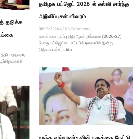
தமிழக பட்ஜெட் 2026-ல் கல்வி சார்ந்த
அறிவிப்புகள் விவரம்
் தடுக்க
05/08/2026
No Comments
ிக்கை
சென்னை:நடப்பு நிதி ஆண்​டுக்​கான (2026-27)
பொது பட்​ஜெட்​டை சட்டப்​பேரவையில் இன்று
நிதியமைச்​சர் மரிய
டுப்பதற்கும்,
ற்றிலுமாகக்
மூத்த வல்லுனர்களின் கருத்தை கேட்டு