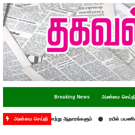
Breaking News
அண்மை செய்த
மை உரையும் வரலாற்று ஆதாரங்களும்
அண்மை செய்தி
ரயில் பயணிகளுக்கு பா