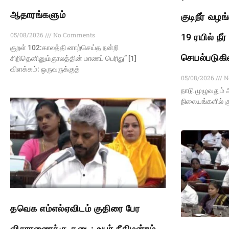
ஆதாரங்களும்
குடிநீர் வழ
05/08/2026
No Comments
19 ரயில் நீ
குறள் 102:காலத்தி னாற்செய்த நன்றி
செயல்படுக
சிறிதெனினும்ஞாலத்தின் மாணப் பெரிது” [1]
விளக்கம்: ஒருவருக்குத்
05/08/2026
N
நாடு முழுவதும் 
நிலையங்களில் குட
தவெக எம்எல்ஏவிடம் குதிரை பேர
விசாரணைக்கு தடை: உயர் நீதிமன்றம்